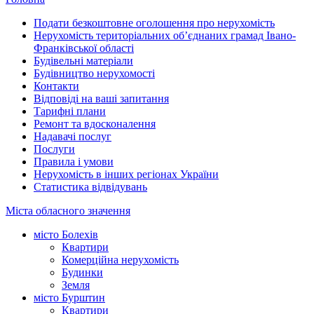
Подати безкоштовне оголошення про нерухомість
Нерухомість територіальних об’єднаних грамад Івано-
Франківської області
Будівельні матеріали
Будівництво нерухомості
Контакти
Відповіді на ваші запитання
Тарифні плани
Ремонт та вдосконалення
Надавачі послуг
Послуги
Правила і умови
Нерухомість в інших регіонах України
Статистика відвідувань
Міста обласного значення
місто Болехів
Квартири
Комерційна нерухомість
Будинки
Земля
місто Бурштин
Квартири