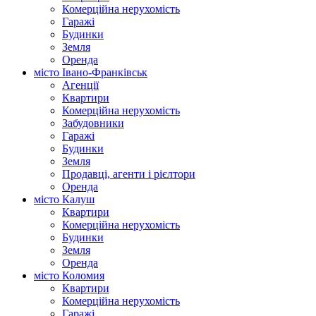
Комерційна нерухомість
Гаражі
Будинки
Земля
Оренда
місто Івано-Франківськ
Агенції
Квартири
Комерційна нерухомість
Забудовники
Гаражі
Будинки
Земля
Продавці, агенти і рієлтори
Оренда
місто Калуш
Квартири
Комерційна нерухомість
Будинки
Земля
Оренда
місто Коломия
Квартири
Комерційна нерухомість
Гаражі