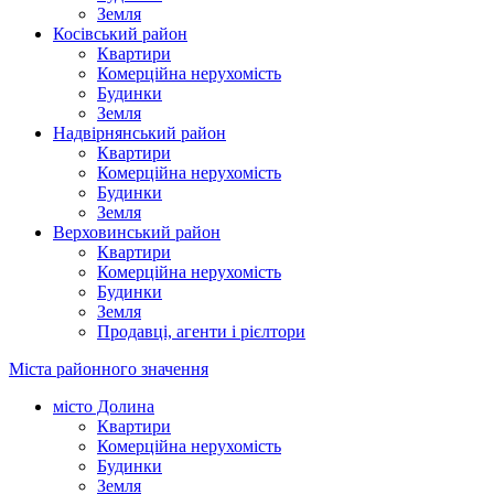
Земля
Косівський район
Квартири
Комерційна нерухомість
Будинки
Земля
Надвірнянський район
Квартири
Комерційна нерухомість
Будинки
Земля
Верховинський район
Квартири
Комерційна нерухомість
Будинки
Земля
Продавці, агенти і рієлтори
Міста районного значення
місто Долина
Квартири
Комерційна нерухомість
Будинки
Земля