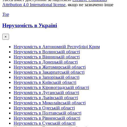
Attribution 4.0 International license
, якщо не зазначено інше
Top
Нерухомість в Україні
×
Нерухомість в Автономній Республіці Крим
Нерухомість в Волинській області
Нерухомість в Вінницькій області
Нерухомість в Донецькій області
Нерухомість в Житомирській області
Нерухомість в Закарпатській області
Нерухомість в Запорізькій області
Нерухомість в Київській області
Нерухомість в Кіровоградській області
Нерухомість в Луганській області
Нерухомість в Львівській області
Нерухомість в Миколаївській області
Нерухомість в Одеській області
Нерухомість в Полтавській області
Нерухомість в Рівненській області
Нерухомість в Сумській області