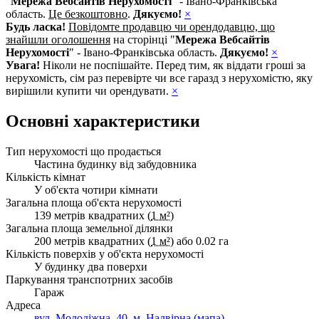
"
Мережа Вебсайтів Нерухомості
" - Івано-Франківська
область.
Це безкоштовно
.
Дякуємо!
×
Будь ласка!
Повідомте продавцю чи орендодавцю, що
знайшли оголошення
на сторінці "
Мережа Вебсайтів
Нерухомості
" - Івано-Франківська область.
Дякуємо!
×
Увага!
Ніколи не поспішайте. Перед тим, як віддати гроші за
нерухомість, сім раз перевірте чи все гаразд з нерухомістю, яку
вирішили купити чи орендувати.
×
Основні характеристики
Тип нерухомості що продається
Частина будинку від забудовника
Кількість кімнат
У об'єкта чотири кімнати
Загальна площа об'єкта нерухомості
139 метрів квадратних (
1 м²
)
Загальна площа земельної ділянки
200 метрів квадратних (
1 м²
) або 0.02 га
Кількість поверхів у об'єкта нерухомості
У будинку два поверхи
Паркування транспотрних засобів
Гараж
Адреса
вул. Молодіжна, 40, м. Надвірна (мапа)