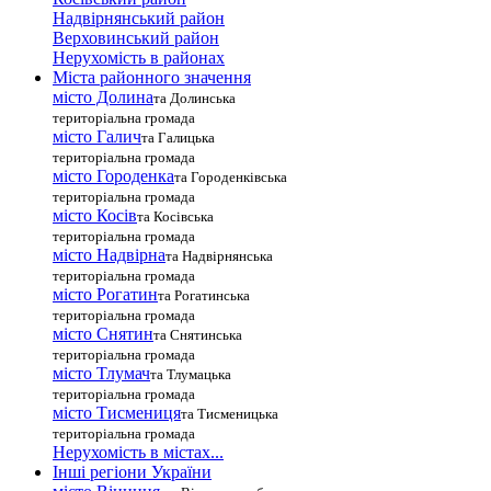
Надвірнянський район
Верховинський район
Нерухомість в районах
Міста районного значення
місто Долина
та Долинська
територіальна громада
місто Галич
та Галицька
територіальна громада
місто Городенка
та Городенківська
територіальна громада
місто Косів
та Косівська
територіальна громада
місто Надвірна
та Надвірнянська
територіальна громада
місто Рогатин
та Рогатинська
територіальна громада
місто Снятин
та Снятинська
територіальна громада
місто Тлумач
та Тлумацька
територіальна громада
місто Тисмениця
та Тисменицька
територіальна громада
Нерухомість в містах...
Інші регіони України