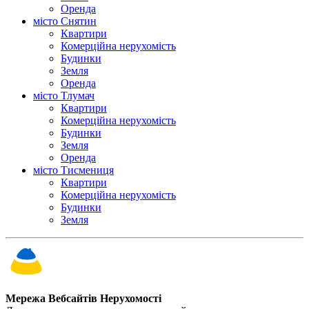
Оренда
місто Снятин
Квартири
Комерційна нерухомість
Будинки
Земля
Оренда
місто Тлумач
Квартири
Комерційна нерухомість
Будинки
Земля
Оренда
місто Тисмениця
Квартири
Комерційна нерухомість
Будинки
Земля
Мережа Вебсайтів Нерухомості