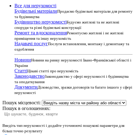
Все для нерухомості
Будівельні матеріали
Продаємо будівельні матеріали для ремонту
та будівництва
Будівництво нерухомості
Будуємо житлові та не житлові
споруди та різні будівельні конструкції
Ремонт та вдосконалення
Ремонтуємо житлові і не житлові
приміщення та іншу нерухомість
Надавачі послуг
Послуги встановлення, монтажу і демонтажу та
оздоблення
Новини
Новини на ринку нерухомості Івано-Франківської області і
України
Статті
Цікаві статті про нерухомість
Законодавство
Законодавство у сфері нерухомості і будівництва
та оподаткування
Документи
Діловодство, зразки договорів та багато іншого у сфері
нерухомості
Пошук місцевості:
Пошук в оголошеннях:
Введіть тип нерухомості і додайте уточнюючі пошукові параметри для
більш точно результату