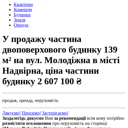
Квартири
Комерція
Будинки
Земля
Оренда
У продажу частина
двоповерхового будинку 139
м² на вул. Молодіжна в місті
Надвірна, ціна частини
будинку
2 607 100 ₴
продаж,
оренда,
нерухомість
Дякуємо!
Просимо!
Застерігаємо!
Заздалегідь дякуємо
Вам
за рекомендації
всім кому потрібно
розмістити оголошення
про нерухомість на сторінці