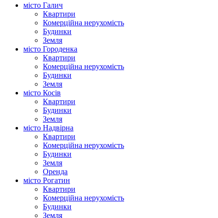
місто Галич
Квартири
Комерційна нерухомість
Будинки
Земля
місто Городенка
Квартири
Комерційна нерухомість
Будинки
Земля
місто Косів
Квартири
Будинки
Земля
місто Надвірна
Квартири
Комерційна нерухомість
Будинки
Земля
Оренда
місто Рогатин
Квартири
Комерційна нерухомість
Будинки
Земля