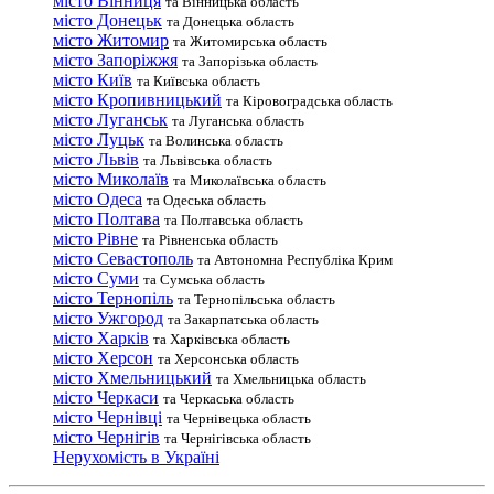
місто Вінниця
та Вінницька область
місто Донецьк
та Донецька область
місто Житомир
та Житомирська область
місто Запоріжжя
та Запорізька область
місто Київ
та Київська область
місто Кропивницький
та Кіровоградська область
місто Луганськ
та Луганська область
місто Луцьк
та Волинська область
місто Львів
та Львівська область
місто Миколаїв
та Миколаївська область
місто Одеса
та Одеська область
місто Полтава
та Полтавська область
місто Рівне
та Рівненська область
місто Севастополь
та Автономна Республіка Крим
місто Суми
та Сумська область
місто Тернопіль
та Тернопільська область
місто Ужгород
та Закарпатська область
місто Харків
та Харківська область
місто Херсон
та Херсонська область
місто Хмельницький
та Хмельницька область
місто Черкаси
та Черкаська область
місто Чернівці
та Чернівецька область
місто Чернігів
та Чернігівська область
Нерухомість в Україні