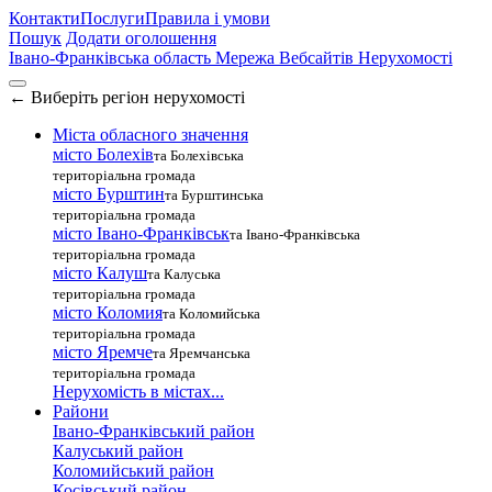
Контакти
Послуги
Правила і умови
Пошук
Додати оголошення
Івано-Франківська область
Мережа Вебсайтів Нерухомості
←
Виберіть регіон нерухомості
Міста обласного значення
місто Болехів
та Болехівська
територіальна громада
місто Бурштин
та Бурштинська
територіальна громада
місто Івано-Франківськ
та Івано-Франківська
територіальна громада
місто Калуш
та Калуська
територіальна громада
місто Коломия
та Коломийська
територіальна громада
місто Яремче
та Яремчанська
територіальна громада
Нерухомість в містах...
Райони
Івано-Франківський район
Калуський район
Коломийський район
Косівський район