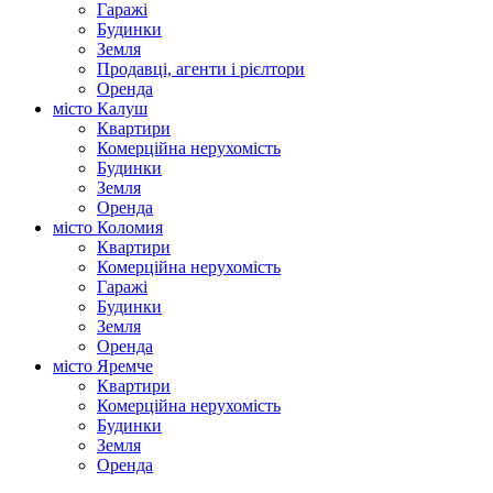
Гаражі
Будинки
Земля
Продавці, агенти і рієлтори
Оренда
місто Калуш
Квартири
Комерційна нерухомість
Будинки
Земля
Оренда
місто Коломия
Квартири
Комерційна нерухомість
Гаражі
Будинки
Земля
Оренда
місто Яремче
Квартири
Комерційна нерухомість
Будинки
Земля
Оренда