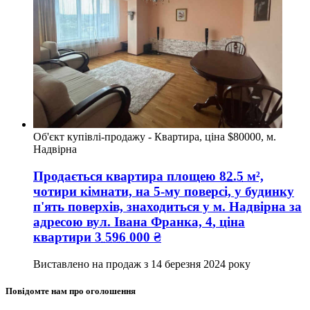
Об'єкт купівлі-продажу - Квартира, ціна $80000, м.
Надвірна
Продається квартира
площею
82.5
м²,
чотири кімнати, на 5-му поверсі, у будинку
п'ять поверхів, знаходиться у
м. Надвірна
за
адресою
вул. Івана Франка, 4
, ціна
квартири
3 596 000
₴
Виставлено на продаж з
14 березня 2024 року
Повідомте нам про оголошення