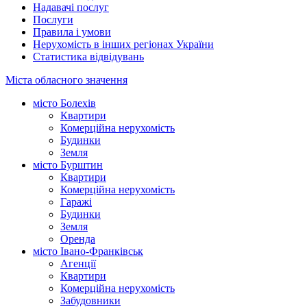
Надавачі послуг
Послуги
Правила і умови
Нерухомість в інших регіонах України
Статистика відвідувань
Міста обласного значення
місто Болехів
Квартири
Комерційна нерухомість
Будинки
Земля
місто Бурштин
Квартири
Комерційна нерухомість
Гаражі
Будинки
Земля
Оренда
місто Івано-Франківськ
Агенції
Квартири
Комерційна нерухомість
Забудовники