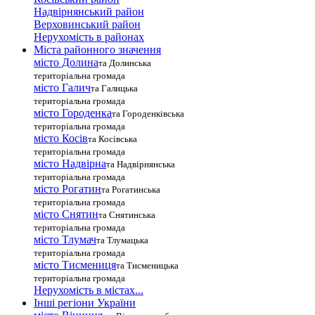
Надвірнянський район
Верховинський район
Нерухомість в районах
Міста районного значення
місто Долина
та Долинська
територіальна громада
місто Галич
та Галицька
територіальна громада
місто Городенка
та Городенківська
територіальна громада
місто Косів
та Косівська
територіальна громада
місто Надвірна
та Надвірнянська
територіальна громада
місто Рогатин
та Рогатинська
територіальна громада
місто Снятин
та Снятинська
територіальна громада
місто Тлумач
та Тлумацька
територіальна громада
місто Тисмениця
та Тисменицька
територіальна громада
Нерухомість в містах...
Інші регіони України