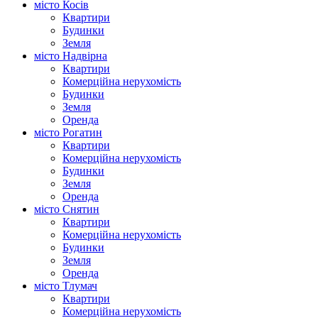
місто Косів
Квартири
Будинки
Земля
місто Надвірна
Квартири
Комерційна нерухомість
Будинки
Земля
Оренда
місто Рогатин
Квартири
Комерційна нерухомість
Будинки
Земля
Оренда
місто Снятин
Квартири
Комерційна нерухомість
Будинки
Земля
Оренда
місто Тлумач
Квартири
Комерційна нерухомість