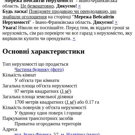
"
Мережа Вебсайтів Нерухомості
" - Івано-Франківська
область.
Це безкоштовно
.
Дякуємо!
×
Будь ласка!
Повідомте продавцю чи орендодавцю, що
знайшли оголошення
на сторінці "
Мережа Вебсайтів
Нерухомості
" - Івано-Франківська область.
Дякуємо!
×
Увага!
Ніколи не поспішайте. Перед тим, як віддати гроші за
нерухомість, сім раз перевірте чи все гаразд з нерухомістю, яку
вирішили купити чи орендувати.
×
Основні характеристики
Тип нерухомості що продається
Частина будинку (фото)
Кількість кімнат
У об'єкта три кімнати
Загальна площа об'єкта нерухомості
97 метрів квадратних (
1 м²
)
Загальна площа земельної ділянки
1700 метрів квадратних (
1 м²
) або 0.17 га
Кількість поверхів у об'єкта нерухомості
У будинку один поверх і горище
Паркування транспотрних засобів
Приватна огороджена територія
Адреса
вул. Івана Франка, 57, м. Надвірна (мапа)