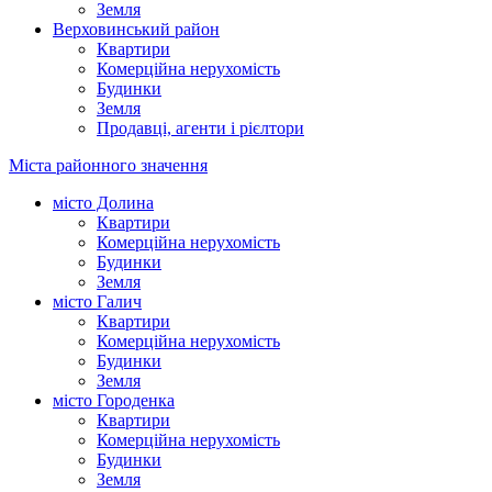
Земля
Верховинський район
Квартири
Комерційна нерухомість
Будинки
Земля
Продавці, агенти і рієлтори
Міста районного значення
місто Долина
Квартири
Комерційна нерухомість
Будинки
Земля
місто Галич
Квартири
Комерційна нерухомість
Будинки
Земля
місто Городенка
Квартири
Комерційна нерухомість
Будинки
Земля