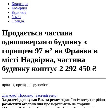
Квартири
Комерція
Будинки
Земля
Оренда
Продається частина
одноповерхого будинку з
горищем 97 м² на Франка в
місті Надвірна, частина
будинку коштує
2 292 450 ₴
продаж,
оренда,
нерухомість
Дякуємо!
Просимо!
Застерігаємо!
Заздалегідь дякуємо
Вам
за рекомендації
всім кому потрібно
розмістити оголошення
про нерухомість на сторінці