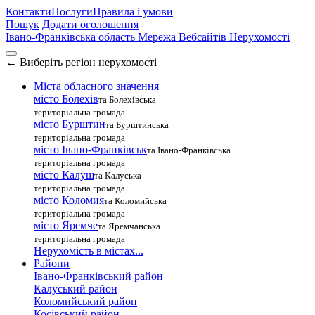
Контакти
Послуги
Правила і умови
Пошук
Додати оголошення
Івано-Франківська область
Мережа Вебсайтів Нерухомості
←
Виберіть регіон нерухомості
Міста обласного значення
місто Болехів
та Болехівська
територіальна громада
місто Бурштин
та Бурштинська
територіальна громада
місто Івано-Франківськ
та Івано-Франківська
територіальна громада
місто Калуш
та Калуська
територіальна громада
місто Коломия
та Коломийська
територіальна громада
місто Яремче
та Яремчанська
територіальна громада
Нерухомість в містах...
Райони
Івано-Франківський район
Калуський район
Коломийський район
Косівський район