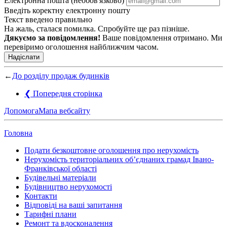
Електронна пошта (необов'язково)
Введіть коректну електронну пошту
Текст введено правильно
На жаль, сталася помилка. Спробуйте ще раз пізніше.
Дякуємо за повідомлення!
Ваше повідомлення отримано. Ми
перевіримо оголошення найближчим часом.
Надіслати
←
До розділу продаж будинків
❮
Попередня сторінка
Допомога
Мапа вебсайту
Головна
Подати безкоштовне оголошення про нерухомість
Нерухомість територіальних об’єднаних грамад Івано-
Франківської області
Будівельні матеріали
Будівництво нерухомості
Контакти
Відповіді на ваші запитання
Тарифні плани
Ремонт та вдосконалення