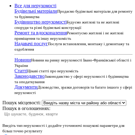
Все для нерухомості
Будівельні матеріали
Продаємо будівельні матеріали для ремонту
та будівництва
Будівництво нерухомості
Будуємо житлові та не житлові
споруди та різні будівельні конструкції
Ремонт та вдосконалення
Ремонтуємо житлові і не житлові
приміщення та іншу нерухомість
Надавачі послуг
Послуги встановлення, монтажу і демонтажу та
оздоблення
Новини
Новини на ринку нерухомості Івано-Франківської області і
України
Статті
Цікаві статті про нерухомість
Законодавство
Законодавство у сфері нерухомості і будівництва
та оподаткування
Документи
Діловодство, зразки договорів та багато іншого у сфері
нерухомості
Пошук місцевості:
Пошук в оголошеннях:
Введіть тип нерухомості і додайте уточнюючі пошукові параметри для
більш точно результату