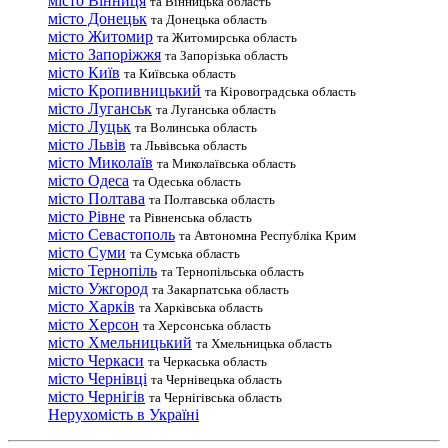
місто Вінниця
та Вінницька область
місто Донецьк
та Донецька область
місто Житомир
та Житомирська область
місто Запоріжжя
та Запорізька область
місто Київ
та Київська область
місто Кропивницький
та Кіровоградська область
місто Луганськ
та Луганська область
місто Луцьк
та Волинська область
місто Львів
та Львівська область
місто Миколаїв
та Миколаївська область
місто Одеса
та Одеська область
місто Полтава
та Полтавська область
місто Рівне
та Рівненська область
місто Севастополь
та Автономна Республіка Крим
місто Суми
та Сумська область
місто Тернопіль
та Тернопільська область
місто Ужгород
та Закарпатська область
місто Харків
та Харківська область
місто Херсон
та Херсонська область
місто Хмельницький
та Хмельницька область
місто Черкаси
та Черкаська область
місто Чернівці
та Чернівецька область
місто Чернігів
та Чернігівська область
Нерухомість в Україні