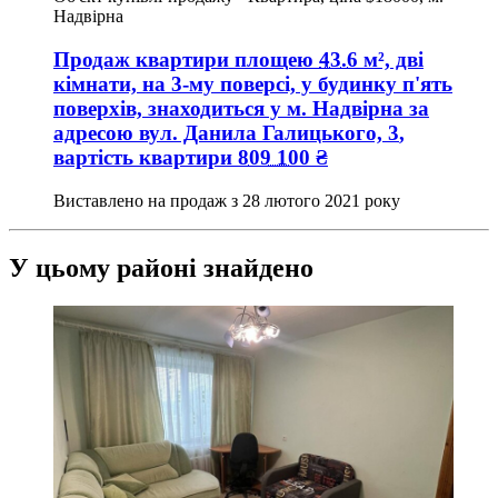
Надвірна
Продаж квартири
площею
43.6
м², дві
кімнати, на 3-му поверсі, у будинку п'ять
поверхів, знаходиться у
м. Надвірна
за
адресою
вул. Данила Галицького, 3
,
вартість квартири
809 100
₴
Виставлено на продаж з
28 лютого 2021 року
У цьому районі знайдено