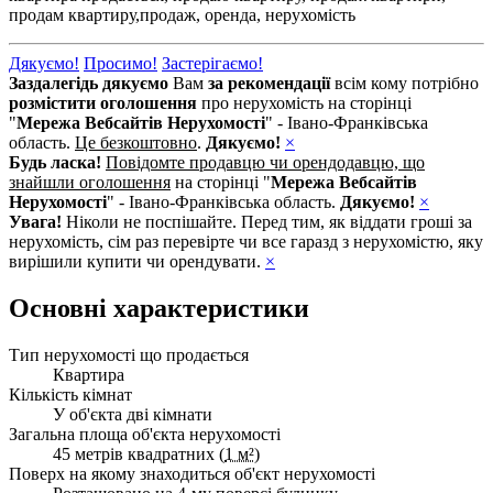
продам квартиру,
продаж,
оренда,
нерухомість
Дякуємо!
Просимо!
Застерігаємо!
Заздалегідь дякуємо
Вам
за рекомендації
всім кому потрібно
розмістити оголошення
про нерухомість на сторінці
"
Мережа Вебсайтів Нерухомості
" - Івано-Франківська
область.
Це безкоштовно
.
Дякуємо!
×
Будь ласка!
Повідомте продавцю чи орендодавцю, що
знайшли оголошення
на сторінці "
Мережа Вебсайтів
Нерухомості
" - Івано-Франківська область.
Дякуємо!
×
Увага!
Ніколи не поспішайте. Перед тим, як віддати гроші за
нерухомість, сім раз перевірте чи все гаразд з нерухомістю, яку
вирішили купити чи орендувати.
×
Основні характеристики
Тип нерухомості що продається
Квартира
Кількість кімнат
У об'єкта дві кімнати
Загальна площа об'єкта нерухомості
45 метрів квадратних (
1 м²
)
Поверх на якому знаходиться об'єкт нерухомості