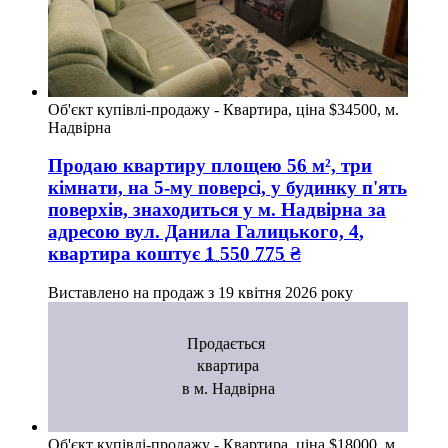
Об'єкт купівлі-продажу - Квартира, ціна $34500, м.
Надвірна
Продаю квартиру
площею
56
м², три
кімнати, на 5-му поверсі, у будинку п'ять
поверхів, знаходиться у
м. Надвірна
за
адресою
вул. Данила Галицького, 4
,
квартира коштує
1 550 775
₴
Виставлено на продаж з
19 квітня 2026 року
Продається
квартира
в м. Надвірна
Об'єкт купівлі-продажу - Квартира, ціна $18000, м.