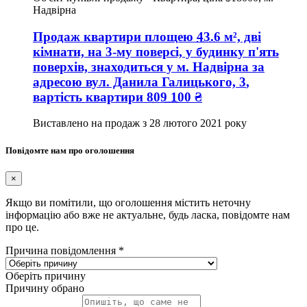
Надвірна
Продаж квартири
площею
43.6
м², дві
кімнати, на 3-му поверсі, у будинку п'ять
поверхів, знаходиться у
м. Надвірна
за
адресою
вул. Данила Галицького, 3
,
вартість квартири
809 100
₴
Виставлено на продаж з
28 лютого 2021 року
Повідомте нам про оголошення
×
Якщо ви помітили, що оголошення містить неточну
інформацію або вже не актуальне, будь ласка, повідомте нам
про це.
Причина повідомлення
*
Оберіть причину
Причину обрано