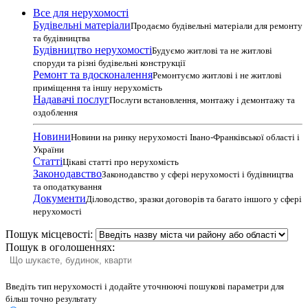
Все для нерухомості
Будівельні матеріали
Продаємо будівельні матеріали для ремонту
та будівництва
Будівництво нерухомості
Будуємо житлові та не житлові
споруди та різні будівельні конструкції
Ремонт та вдосконалення
Ремонтуємо житлові і не житлові
приміщення та іншу нерухомість
Надавачі послуг
Послуги встановлення, монтажу і демонтажу та
оздоблення
Новини
Новини на ринку нерухомості Івано-Франківської області і
України
Статті
Цікаві статті про нерухомість
Законодавство
Законодавство у сфері нерухомості і будівництва
та оподаткування
Документи
Діловодство, зразки договорів та багато іншого у сфері
нерухомості
Пошук місцевості:
Пошук в оголошеннях:
Введіть тип нерухомості і додайте уточнюючі пошукові параметри для
більш точно результату