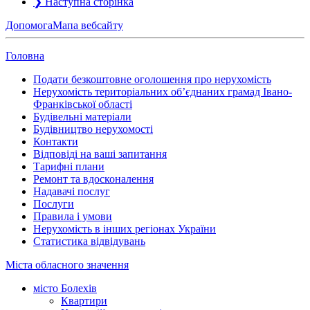
❯
Наступна сторінка
Допомога
Мапа вебсайту
Головна
Подати безкоштовне оголошення про нерухомість
Нерухомість територіальних об’єднаних грамад Івано-
Франківської області
Будівельні матеріали
Будівництво нерухомості
Контакти
Відповіді на ваші запитання
Тарифні плани
Ремонт та вдосконалення
Надавачі послуг
Послуги
Правила і умови
Нерухомість в інших регіонах України
Статистика відвідувань
Міста обласного значення
місто Болехів
Квартири