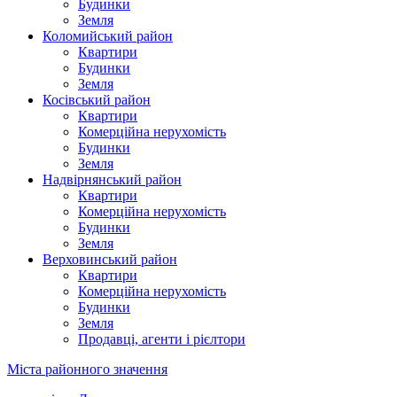
Будинки
Земля
Коломийський район
Квартири
Будинки
Земля
Косівський район
Квартири
Комерційна нерухомість
Будинки
Земля
Надвірнянський район
Квартири
Комерційна нерухомість
Будинки
Земля
Верховинський район
Квартири
Комерційна нерухомість
Будинки
Земля
Продавці, агенти і рієлтори
Міста районного значення