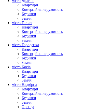
місто Долина
Квартири
Комерційна нерухомість
Будинки
Земля
місто Галич
Квартири
Комерційна нерухомість
Будинки
Земля
місто Городенка
Квартири
Комерційна нерухомість
Будинки
Земля
місто Косів
Квартири
Будинки
Земля
місто Надвірна
Квартири
Комерційна нерухомість
Будинки
Земля
Оренда