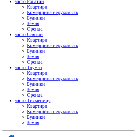
місто Рогатин
Квартири
Комерційна нерухомість
Будинки
Земля
Оренда
місто Снятин
Квартири
Комерційна нерухомість
Будинки
Земля
Оренда
місто Тлумач
Квартири
Комерційна нерухомість
Будинки
Земля
Оренда
місто Тисмениця
Квартири
Комерційна нерухомість
Будинки
Земля