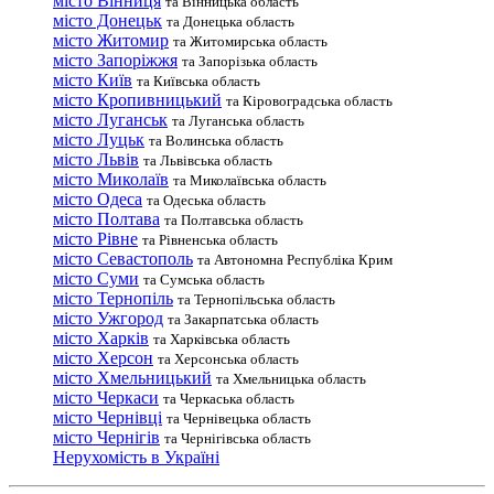
місто Вінниця
та Вінницька область
місто Донецьк
та Донецька область
місто Житомир
та Житомирська область
місто Запоріжжя
та Запорізька область
місто Київ
та Київська область
місто Кропивницький
та Кіровоградська область
місто Луганськ
та Луганська область
місто Луцьк
та Волинська область
місто Львів
та Львівська область
місто Миколаїв
та Миколаївська область
місто Одеса
та Одеська область
місто Полтава
та Полтавська область
місто Рівне
та Рівненська область
місто Севастополь
та Автономна Республіка Крим
місто Суми
та Сумська область
місто Тернопіль
та Тернопільська область
місто Ужгород
та Закарпатська область
місто Харків
та Харківська область
місто Херсон
та Херсонська область
місто Хмельницький
та Хмельницька область
місто Черкаси
та Черкаська область
місто Чернівці
та Чернівецька область
місто Чернігів
та Чернігівська область
Нерухомість в Україні