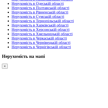
Нерухомість в Одеській області
Нерухомість в Полтавській області
Нерухомість в Рівненській області
Нерухомість в Сумській області
Нерухомість в Тернопільській області
Нерухомість в Харківській області
Нерухомість в Херсонській області
Нерухомість в Хмельницькій області
Нерухомість в Черкаській області
Нерухомість в Чернівецькій області
Нерухомість в Чернігівській області
Нерухомість на мапі
×