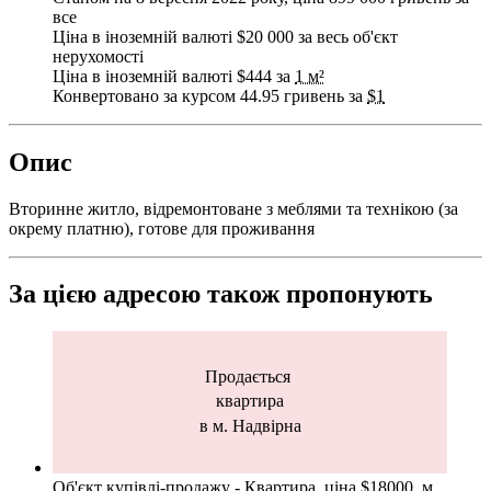
все
Ціна в іноземній валюті $20 000 за весь об'єкт
нерухомості
Ціна в іноземній валюті $444 за
1 м²
Конвертовано за курсом 44.95 гривень за
$1
Опис
Вторинне житло, відремонтоване з меблями та технікою (за
окрему платню), готове для проживання
За цією адресою також пропонують
Продається
квартира
в м. Надвірна
Об'єкт купівлі-продажу - Квартира, ціна $18000, м.