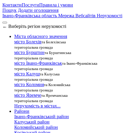
Контакти
Послуги
Правила і умови
Пошук
Додати оголошення
Івано-Франківська область
Мережа Вебсайтів Нерухомості
←
Виберіть регіон нерухомості
Міста обласного значення
місто Болехів
та Болехівська
територіальна громада
місто Бурштин
та Бурштинська
територіальна громада
місто Івано-Франківськ
та Івано-Франківська
територіальна громада
місто Калуш
та Калуська
територіальна громада
місто Коломия
та Коломийська
територіальна громада
місто Яремче
та Яремчанська
територіальна громада
Нерухомість в містах...
Райони
Івано-Франківський район
Калуський район
Коломийський район
Косівський район