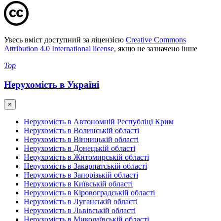
Увесь вміст доступний за ліцензією
Creative Commons
Attribution 4.0 International license
, якщо не зазначено інше
Top
Нерухомість в Україні
×
Нерухомість в Автономній Республіці Крим
Нерухомість в Волинській області
Нерухомість в Вінницькій області
Нерухомість в Донецькій області
Нерухомість в Житомирській області
Нерухомість в Закарпатській області
Нерухомість в Запорізькій області
Нерухомість в Київській області
Нерухомість в Кіровоградській області
Нерухомість в Луганській області
Нерухомість в Львівській області
Нерухомість в Миколаївській області