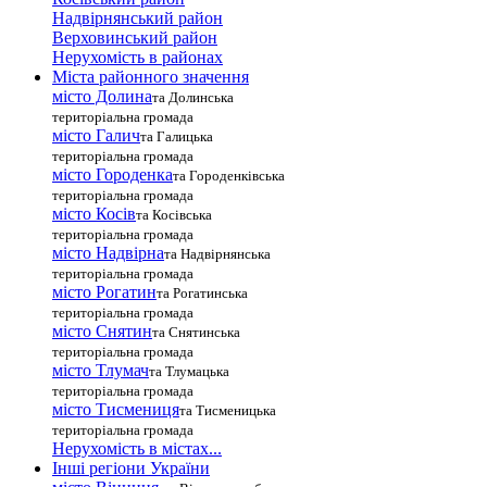
Надвірнянський район
Верховинський район
Нерухомість в районах
Міста районного значення
місто Долина
та Долинська
територіальна громада
місто Галич
та Галицька
територіальна громада
місто Городенка
та Городенківська
територіальна громада
місто Косів
та Косівська
територіальна громада
місто Надвірна
та Надвірнянська
територіальна громада
місто Рогатин
та Рогатинська
територіальна громада
місто Снятин
та Снятинська
територіальна громада
місто Тлумач
та Тлумацька
територіальна громада
місто Тисмениця
та Тисменицька
територіальна громада
Нерухомість в містах...
Інші регіони України