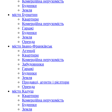
Комерційна нерухомість
Будинки
Земля
місто Бурштин
Квартири
Комерційна нерухомість
Гаражі
Будинки
Земля
Оренда
місто Івано-Франківськ
Агенції
Квартири
Комерційна нерухомість
Забудовники
Гаражі
Будинки
Земля
Продавці, агенти і рієлтори
Оренда
місто Калуш
Квартири
Комерційна нерухомість
Будинки
Земля