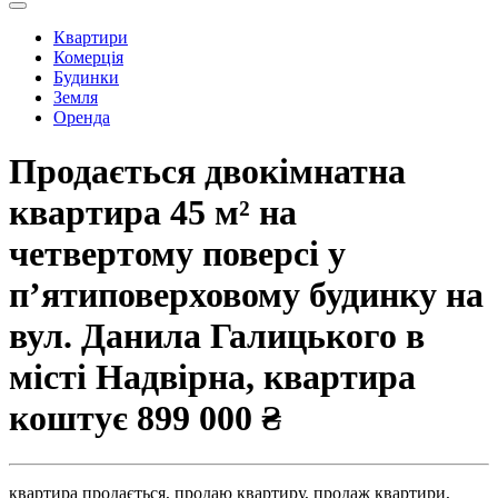
Квартири
Комерція
Будинки
Земля
Оренда
Продається двокімнатна
квартира 45 м² на
четвертому поверсі у
п’ятиповерховому будинку на
вул. Данила Галицького в
місті Надвірна, квартира
коштує
899 000 ₴
квартира продається,
продаю квартиру,
продаж квартири,