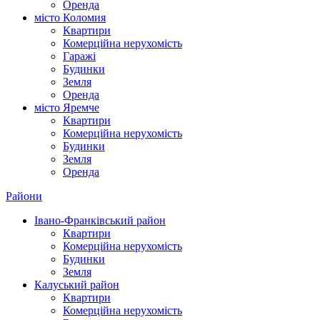
Оренда
місто Коломия
Квартири
Комерційна нерухомість
Гаражі
Будинки
Земля
Оренда
місто Яремче
Квартири
Комерційна нерухомість
Будинки
Земля
Оренда
Райони
Івано-Франківський район
Квартири
Комерційна нерухомість
Будинки
Земля
Калуський район
Квартири
Комерційна нерухомість