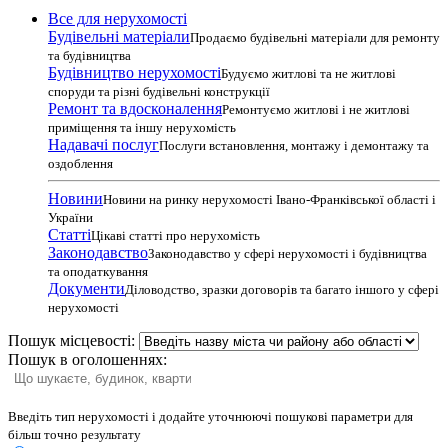
Все для нерухомості
Будівельні матеріали
Продаємо будівельні матеріали для ремонту
та будівництва
Будівництво нерухомості
Будуємо житлові та не житлові
споруди та різні будівельні конструкції
Ремонт та вдосконалення
Ремонтуємо житлові і не житлові
приміщення та іншу нерухомість
Надавачі послуг
Послуги встановлення, монтажу і демонтажу та
оздоблення
Новини
Новини на ринку нерухомості Івано-Франківської області і
України
Статті
Цікаві статті про нерухомість
Законодавство
Законодавство у сфері нерухомості і будівництва
та оподаткування
Документи
Діловодство, зразки договорів та багато іншого у сфері
нерухомості
Пошук місцевості:
Пошук в оголошеннях:
Введіть тип нерухомості і додайте уточнюючі пошукові параметри для
більш точно результату