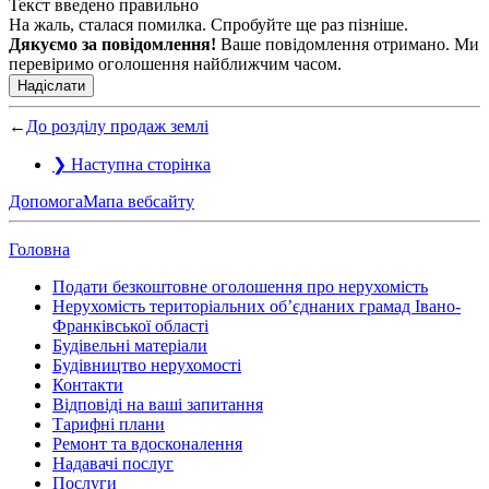
Текст введено правильно
На жаль, сталася помилка. Спробуйте ще раз пізніше.
Дякуємо за повідомлення!
Ваше повідомлення отримано. Ми
перевіримо оголошення найближчим часом.
Надіслати
←
До розділу продаж землі
❯
Наступна сторінка
Допомога
Мапа вебсайту
Головна
Подати безкоштовне оголошення про нерухомість
Нерухомість територіальних об’єднаних грамад Івано-
Франківської області
Будівельні матеріали
Будівництво нерухомості
Контакти
Відповіді на ваші запитання
Тарифні плани
Ремонт та вдосконалення
Надавачі послуг
Послуги