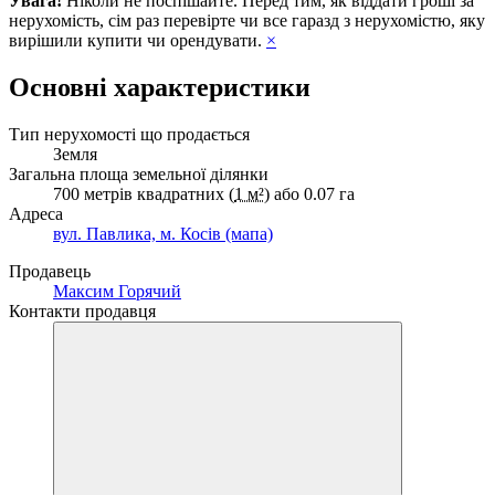
Увага!
Ніколи не поспішайте. Перед тим, як віддати гроші за
нерухомість, сім раз перевірте чи все гаразд з нерухомістю, яку
вирішили купити чи орендувати.
×
Основні характеристики
Тип нерухомості що продається
Земля
Загальна площа земельної ділянки
700 метрів квадратних (
1 м²
) або 0.07 га
Адреса
вул. Павлика, м. Косів (мапа)
Продавець
Максим Горячий
Контакти продавця