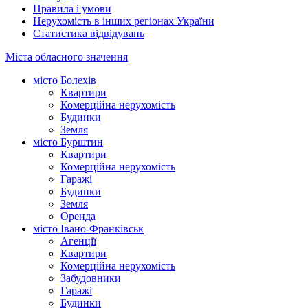
Правила і умови
Нерухомість в інших регіонах України
Статистика відвідувань
Міста обласного значення
місто Болехів
Квартири
Комерційна нерухомість
Будинки
Земля
місто Бурштин
Квартири
Комерційна нерухомість
Гаражі
Будинки
Земля
Оренда
місто Івано-Франківськ
Агенції
Квартири
Комерційна нерухомість
Забудовники
Гаражі
Будинки