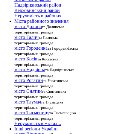
Надвірнянський район
Верховинський район
Нерухомість в районах
Міста районного значення
місто Долина
та Долинська
територіальна громада
місто Галич
та Галицька
територіальна громада
місто Городенка
та Городенківська
територіальна громада
місто Косів
та Косівська
територіальна громада
місто Надвірна
та Надвірнянська
територіальна громада
місто Рогатин
та Рогатинська
територіальна громада
місто Снятин
та Снятинська
територіальна громада
місто Тлумач
та Тлумацька
територіальна громада
місто Тисмениця
та Тисменицька
територіальна громада
Нерухомість в містах...
Інші регіони України