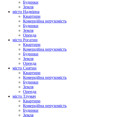
Будинки
Земля
місто Надвірна
Квартири
Комерційна нерухомість
Будинки
Земля
Оренда
місто Рогатин
Квартири
Комерційна нерухомість
Будинки
Земля
Оренда
місто Снятин
Квартири
Комерційна нерухомість
Будинки
Земля
Оренда
місто Тлумач
Квартири
Комерційна нерухомість
Будинки
Земля