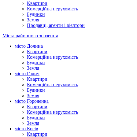
Квартири
Комерційна нерухомість
Будинки
Земля
Продавці, агенти і рієлтори
Міста районного значення
місто Долина
Квартири
Комерційна нерухомість
Будинки
Земля
місто Галич
Квартири
Комерційна нерухомість
Будинки
Земля
місто Городенка
Квартири
Комерційна нерухомість
Будинки
Земля
місто Косів
Квартири