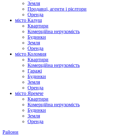
Земля
Продавці, агенти і рієлтори
Оренда
місто Калуш
Квартири
Комерційна нерухомість
Будинки
Земля
Оренда
місто Коломия
Квартири
Комерційна нерухомість
Гаражі
Будинки
Земля
Оренда
місто Яремче
Квартири
Комерційна нерухомість
Будинки
Земля
Оренда
Райони