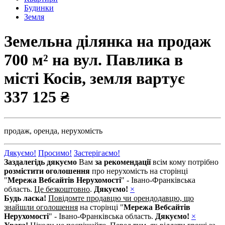
Будинки
Земля
Земельна ділянка на продаж
700 м² на вул. Павлика в
місті Косів, земля вартує
337 125 ₴
продаж,
оренда,
нерухомість
Дякуємо!
Просимо!
Застерігаємо!
Заздалегідь дякуємо
Вам
за рекомендації
всім кому потрібно
розмістити оголошення
про нерухомість на сторінці
"
Мережа Вебсайтів Нерухомості
" - Івано-Франківська
область.
Це безкоштовно
.
Дякуємо!
×
Будь ласка!
Повідомте продавцю чи орендодавцю, що
знайшли оголошення
на сторінці "
Мережа Вебсайтів
Нерухомості
" - Івано-Франківська область.
Дякуємо!
×