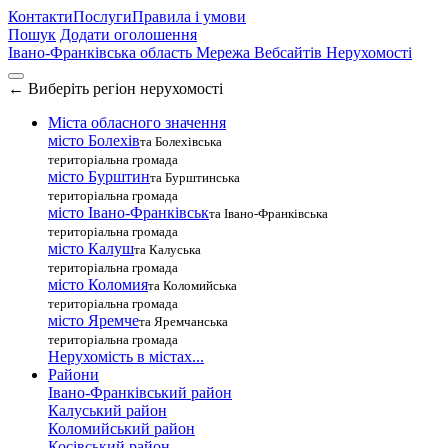
Контакти
Послуги
Правила і умови
Пошук
Додати оголошення
Івано-Франківська область
Мережа Вебсайтів Нерухомості
←
Виберіть регіон нерухомості
Міста обласного значення
місто Болехів
та Болехівська
територіальна громада
місто Бурштин
та Бурштинська
територіальна громада
місто Івано-Франківськ
та Івано-Франківська
територіальна громада
місто Калуш
та Калуська
територіальна громада
місто Коломия
та Коломийська
територіальна громада
місто Яремче
та Яремчанська
територіальна громада
Нерухомість в містах...
Райони
Івано-Франківський район
Калуський район
Коломийський район
Косівський район