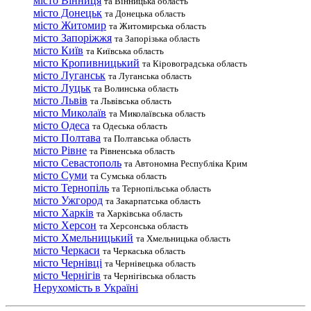
місто Вінниця
та Вінницька область
місто Донецьк
та Донецька область
місто Житомир
та Житомирська область
місто Запоріжжя
та Запорізька область
місто Київ
та Київська область
місто Кропивницький
та Кіровоградська область
місто Луганськ
та Луганська область
місто Луцьк
та Волинська область
місто Львів
та Львівська область
місто Миколаїв
та Миколаївська область
місто Одеса
та Одеська область
місто Полтава
та Полтавська область
місто Рівне
та Рівненська область
місто Севастополь
та Автономна Республіка Крим
місто Суми
та Сумська область
місто Тернопіль
та Тернопільська область
місто Ужгород
та Закарпатська область
місто Харків
та Харківська область
місто Херсон
та Херсонська область
місто Хмельницький
та Хмельницька область
місто Черкаси
та Черкаська область
місто Чернівці
та Чернівецька область
місто Чернігів
та Чернігівська область
Нерухомість в Україні