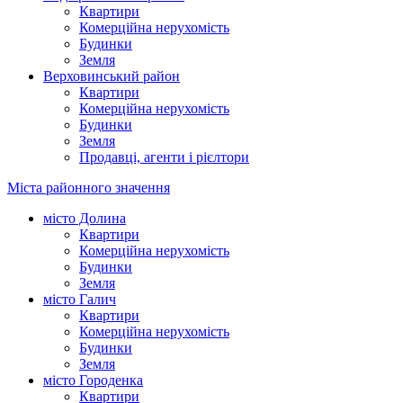
Квартири
Комерційна нерухомість
Будинки
Земля
Верховинський район
Квартири
Комерційна нерухомість
Будинки
Земля
Продавці, агенти і рієлтори
Міста районного значення
місто Долина
Квартири
Комерційна нерухомість
Будинки
Земля
місто Галич
Квартири
Комерційна нерухомість
Будинки
Земля
місто Городенка
Квартири