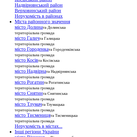
Надвірнянський район
Верховинський район
Нерухомість в районах
Міста районного значення
місто Долина
та Долинська
територіальна громада
місто Галич
та Галицька
територіальна громада
місто Городенка
та Городенківська
територіальна громада
місто Косів
та Косівська
територіальна громада
місто Надвірна
та Надвірнянська
територіальна громада
місто Рогатин
та Рогатинська
територіальна громада
місто Снятин
та Снятинська
територіальна громада
місто Тлумач
та Тлумацька
територіальна громада
місто Тисмениця
та Тисменицька
територіальна громада
Нерухомість в містах...
Інші регіони України