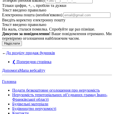
Телефон (необов'язково)
Тільки цифри, +, -, пробіли та дужки
Текст введено правильно
Електронна пошта (необов'язково)
Введіть коректну електронну пошту
Текст введено правильно
На жаль, сталася помилка. Спробуйте ще раз пізніше.
Дякуємо за повідомлення!
Ваше повідомлення отримано. Ми
перевіримо оголошення найближчим часом.
Надіслати
←
До розділу продаж будинків
❮
Попередня сторінка
Допомога
Мапа вебсайту
Головна
Подати безкоштовне оголошення про нерухомість
Нерухомість територіальних об’єднаних грамад Івано-
Франківської області
Будівельні матеріали
Будівництво нерухомості
Контакти