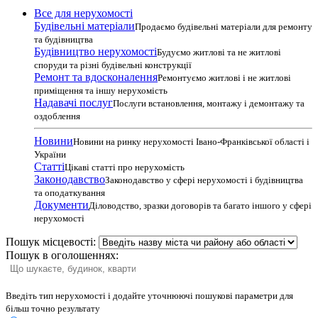
Все для нерухомості
Будівельні матеріали
Продаємо будівельні матеріали для ремонту
та будівництва
Будівництво нерухомості
Будуємо житлові та не житлові
споруди та різні будівельні конструкції
Ремонт та вдосконалення
Ремонтуємо житлові і не житлові
приміщення та іншу нерухомість
Надавачі послуг
Послуги встановлення, монтажу і демонтажу та
оздоблення
Новини
Новини на ринку нерухомості Івано-Франківської області і
України
Статті
Цікаві статті про нерухомість
Законодавство
Законодавство у сфері нерухомості і будівництва
та оподаткування
Документи
Діловодство, зразки договорів та багато іншого у сфері
нерухомості
Пошук місцевості:
Пошук в оголошеннях:
Введіть тип нерухомості і додайте уточнюючі пошукові параметри для
більш точно результату