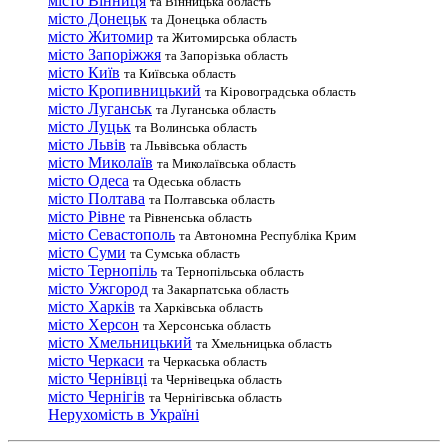
місто Вінниця
та Вінницька область
місто Донецьк
та Донецька область
місто Житомир
та Житомирська область
місто Запоріжжя
та Запорізька область
місто Київ
та Київська область
місто Кропивницький
та Кіровоградська область
місто Луганськ
та Луганська область
місто Луцьк
та Волинська область
місто Львів
та Львівська область
місто Миколаїв
та Миколаївська область
місто Одеса
та Одеська область
місто Полтава
та Полтавська область
місто Рівне
та Рівненська область
місто Севастополь
та Автономна Республіка Крим
місто Суми
та Сумська область
місто Тернопіль
та Тернопільська область
місто Ужгород
та Закарпатська область
місто Харків
та Харківська область
місто Херсон
та Херсонська область
місто Хмельницький
та Хмельницька область
місто Черкаси
та Черкаська область
місто Чернівці
та Чернівецька область
місто Чернігів
та Чернігівська область
Нерухомість в Україні