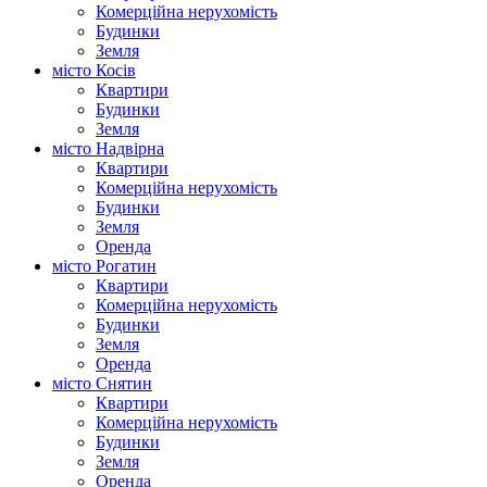
Комерційна нерухомість
Будинки
Земля
місто Косів
Квартири
Будинки
Земля
місто Надвірна
Квартири
Комерційна нерухомість
Будинки
Земля
Оренда
місто Рогатин
Квартири
Комерційна нерухомість
Будинки
Земля
Оренда
місто Снятин
Квартири
Комерційна нерухомість
Будинки
Земля
Оренда