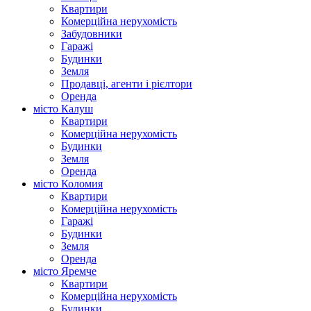
Квартири
Комерційна нерухомість
Забудовники
Гаражі
Будинки
Земля
Продавці, агенти і рієлтори
Оренда
місто Калуш
Квартири
Комерційна нерухомість
Будинки
Земля
Оренда
місто Коломия
Квартири
Комерційна нерухомість
Гаражі
Будинки
Земля
Оренда
місто Яремче
Квартири
Комерційна нерухомість
Будинки