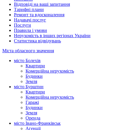
Відповіді на ваші запитання
Тарифні плани
Ремонт та вдосконалення
Надавачі послуг
Послуги
Правила і умови
Нерухомість в інших регіонах України
Статистика відвідувань
Міста обласного значення
місто Болехів
Квартири
Комерційна нерухомість
Будинки
Земля
місто Бурштин
Квартири
Комерційна нерухомість
Гаражі
Будинки
Земля
Оренда
місто Івано-Франківськ
Агенції