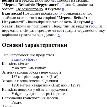
розмістити оголошення
про нерухомість на сторінці
"
Мережа Вебсайтів Нерухомості
" - Івано-Франківська
область.
Це безкоштовно
.
Дякуємо!
×
Будь ласка!
Повідомте продавцю чи орендодавцю, що
знайшли оголошення
на сторінці "
Мережа Вебсайтів
Нерухомості
" - Івано-Франківська область.
Дякуємо!
×
Увага!
Ніколи не поспішайте. Перед тим, як віддати гроші за
нерухомість, сім раз перевірте чи все гаразд з нерухомістю, яку
вирішили купити чи орендувати.
×
Основні характеристики
Тип нерухомості що продається
Будинок (фото)
Кількість кімнат
У об'єкта 5-ть кімнат
Загальна площа об'єкта нерухомості
187 метрів квадратних (
1 м²
)
Загальна площа земельної ділянки
1250 метрів квадратних (
1 м²
) або 0.125 га
Кількість поверхів у об'єкта нерухомості
У будинку один поверх і горище
Паркування транспотрних засобів
Гараж
Адреса