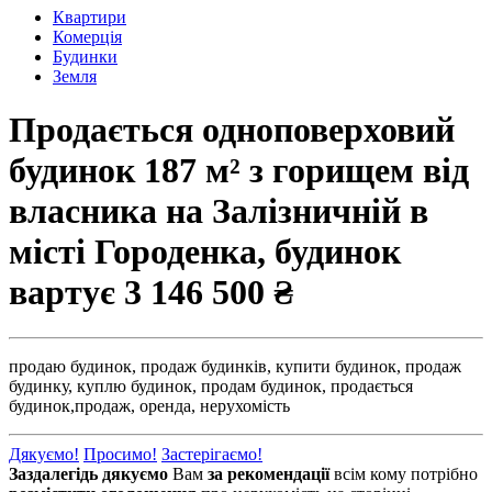
Квартири
Комерція
Будинки
Земля
Продається одноповерховий
будинок 187 м² з горищем від
власника на Залізничній в
місті Городенка, будинок
вартує
3 146 500 ₴
продаю будинок,
продаж будинків,
купити будинок,
продаж
будинку,
куплю будинок,
продам будинок,
продається
будинок,
продаж,
оренда,
нерухомість
Дякуємо!
Просимо!
Застерігаємо!
Заздалегідь дякуємо
Вам
за рекомендації
всім кому потрібно