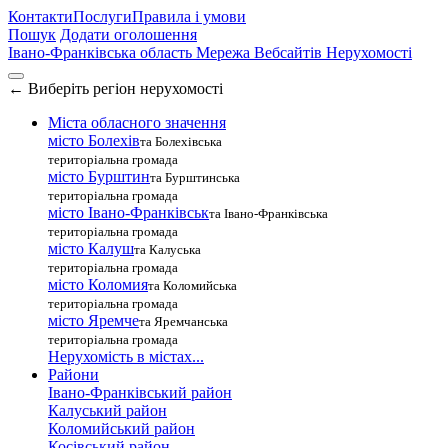
Контакти
Послуги
Правила і умови
Пошук
Додати оголошення
Івано-Франківська область
Мережа Вебсайтів Нерухомості
←
Виберіть регіон нерухомості
Міста обласного значення
місто Болехів
та Болехівська
територіальна громада
місто Бурштин
та Бурштинська
територіальна громада
місто Івано-Франківськ
та Івано-Франківська
територіальна громада
місто Калуш
та Калуська
територіальна громада
місто Коломия
та Коломийська
територіальна громада
місто Яремче
та Яремчанська
територіальна громада
Нерухомість в містах...
Райони
Івано-Франківський район
Калуський район
Коломийський район
Косівський район