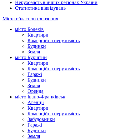
Нерухомість в інших регіонах України
Статистика відвідувань
Міста обласного значення
місто Болехів
Квартири
Комерційна нерухомість
Будинки
Земля
місто Бурштин
Квартири
Комерційна нерухомість
Гаражі
Будинки
Земля
Оренда
місто Івано-Франківськ
Агенції
Квартири
Комерційна нерухомість
Забудовники
Гаражі
Будинки
Земля