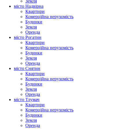
Земля
місто Надвірна
Квартири
Комерційна нерухомість
Будинки
Земля
Оренда
місто Рогатин
Квартири
Комерційна нерухомість
Будинки
Земля
Оренда
місто Снятин
Квартири
Комерційна нерухомість
Будинки
Земля
Оренда
місто Тлумач
Квартири
Комерційна нерухомість
Будинки
Земля
Оренда