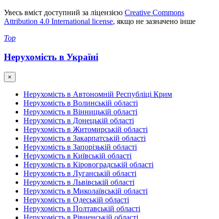
Увесь вміст доступний за ліцензією
Creative Commons
Attribution 4.0 International license
, якщо не зазначено інше
Top
Нерухомість в Україні
×
Нерухомість в Автономній Республіці Крим
Нерухомість в Волинській області
Нерухомість в Вінницькій області
Нерухомість в Донецькій області
Нерухомість в Житомирській області
Нерухомість в Закарпатській області
Нерухомість в Запорізькій області
Нерухомість в Київській області
Нерухомість в Кіровоградській області
Нерухомість в Луганській області
Нерухомість в Львівській області
Нерухомість в Миколаївській області
Нерухомість в Одеській області
Нерухомість в Полтавській області
Нерухомість в Рівненській області