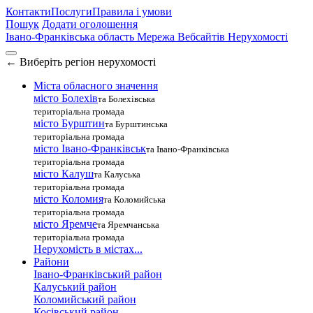
Контакти
Послуги
Правила і умови
Пошук
Додати оголошення
Івано-Франківська область
Мережа Вебсайтів Нерухомості
←
Виберіть регіон нерухомості
Міста обласного значення
місто Болехів
та Болехівська
територіальна громада
місто Бурштин
та Бурштинська
територіальна громада
місто Івано-Франківськ
та Івано-Франківська
територіальна громада
місто Калуш
та Калуська
територіальна громада
місто Коломия
та Коломийська
територіальна громада
місто Яремче
та Яремчанська
територіальна громада
Нерухомість в містах...
Райони
Івано-Франківський район
Калуський район
Коломийський район
Косівський район