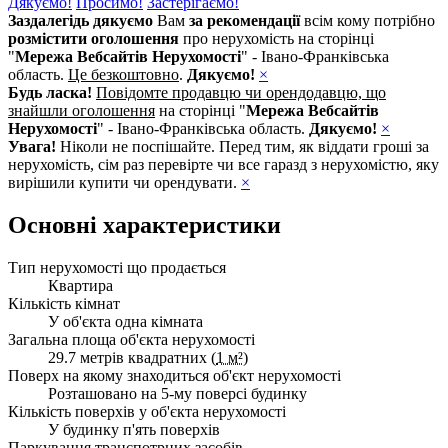
Дякуємо!
Просимо!
Застерігаємо!
Заздалегідь дякуємо
Вам
за рекомендації
всім кому потрібно
розмістити оголошення
про нерухомість на сторінці
"
Мережа Вебсайтів Нерухомості
" - Івано-Франківська
область.
Це безкоштовно
.
Дякуємо!
×
Будь ласка!
Повідомте продавцю чи орендодавцю, що
знайшли оголошення
на сторінці "
Мережа Вебсайтів
Нерухомості
" - Івано-Франківська область.
Дякуємо!
×
Увага!
Ніколи не поспішайте. Перед тим, як віддати гроші за
нерухомість, сім раз перевірте чи все гаразд з нерухомістю, яку
вирішили купити чи орендувати.
×
Основні характеристики
Тип нерухомості що продається
Квартира
Кількість кімнат
У об'єкта одна кімната
Загальна площа об'єкта нерухомості
29.7 метрів квадратних (
1 м²
)
Поверх на якому знаходиться об'єкт нерухомості
Розташовано на 5-му поверсі будинку
Кількість поверхів у об'єкта нерухомості
У будинку п'ять поверхів
Паркування транспотрних засобів