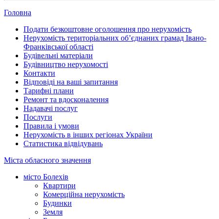
Головна
Подати безкоштовне оголошення про нерухомість
Нерухомість територіальних об’єднаних грамад Івано-
Франківської області
Будівельні матеріали
Будівництво нерухомості
Контакти
Відповіді на ваші запитання
Тарифні плани
Ремонт та вдосконалення
Надавачі послуг
Послуги
Правила і умови
Нерухомість в інших регіонах України
Статистика відвідувань
Міста обласного значення
місто Болехів
Квартири
Комерційна нерухомість
Будинки
Земля