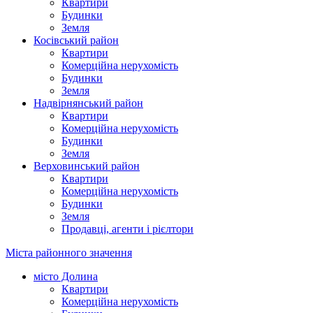
Квартири
Будинки
Земля
Косівський район
Квартири
Комерційна нерухомість
Будинки
Земля
Надвірнянський район
Квартири
Комерційна нерухомість
Будинки
Земля
Верховинський район
Квартири
Комерційна нерухомість
Будинки
Земля
Продавці, агенти і рієлтори
Міста районного значення
місто Долина
Квартири
Комерційна нерухомість