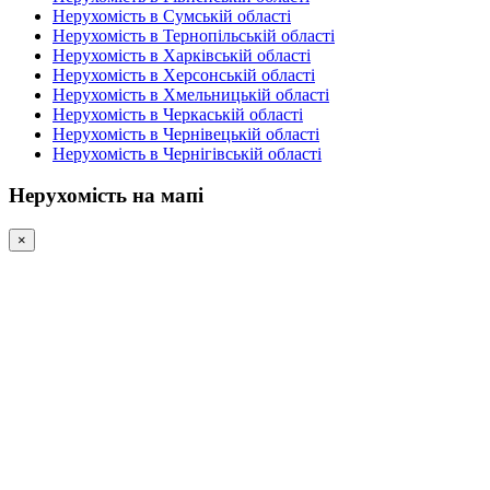
Нерухомість в Сумській області
Нерухомість в Тернопільській області
Нерухомість в Харківській області
Нерухомість в Херсонській області
Нерухомість в Хмельницькій області
Нерухомість в Черкаській області
Нерухомість в Чернівецькій області
Нерухомість в Чернігівській області
Нерухомість на мапі
×