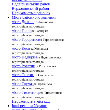
Надвірнянський район
Верховинський район
Нерухомість в районах
Міста районного значення
місто Долина
та Долинська
територіальна громада
місто Галич
та Галицька
територіальна громада
місто Городенка
та Городенківська
територіальна громада
місто Косів
та Косівська
територіальна громада
місто Надвірна
та Надвірнянська
територіальна громада
місто Рогатин
та Рогатинська
територіальна громада
місто Снятин
та Снятинська
територіальна громада
місто Тлумач
та Тлумацька
територіальна громада
місто Тисмениця
та Тисменицька
територіальна громада
Нерухомість в містах...
Інші регіони України