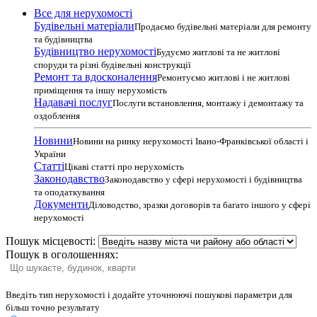
Все для нерухомості
Будівельні матеріали
Продаємо будівельні матеріали для ремонту
та будівництва
Будівництво нерухомості
Будуємо житлові та не житлові
споруди та різні будівельні конструкції
Ремонт та вдосконалення
Ремонтуємо житлові і не житлові
приміщення та іншу нерухомість
Надавачі послуг
Послуги встановлення, монтажу і демонтажу та
оздоблення
Новини
Новини на ринку нерухомості Івано-Франківської області і
України
Статті
Цікаві статті про нерухомість
Законодавство
Законодавство у сфері нерухомості і будівництва
та оподаткування
Документи
Діловодство, зразки договорів та багато іншого у сфері
нерухомості
Пошук місцевості:
Пошук в оголошеннях:
Введіть тип нерухомості і додайте уточнюючі пошукові параметри для
більш точно результату