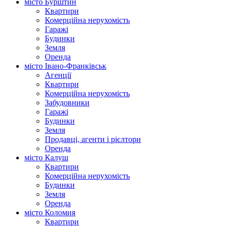
місто Бурштин
Квартири
Комерційна нерухомість
Гаражі
Будинки
Земля
Оренда
місто Івано-Франківськ
Агенції
Квартири
Комерційна нерухомість
Забудовники
Гаражі
Будинки
Земля
Продавці, агенти і рієлтори
Оренда
місто Калуш
Квартири
Комерційна нерухомість
Будинки
Земля
Оренда
місто Коломия
Квартири