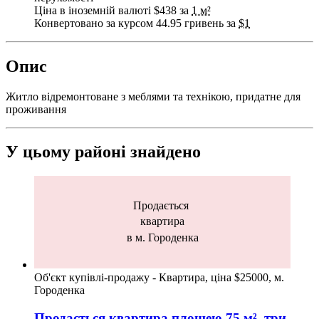
Ціна в іноземній валюті $438 за
1 м²
Конвертовано за курсом 44.95 гривень за
$1
Опис
Житло відремонтоване з меблями та технікою, придатне для
проживання
У цьому районі знайдено
Продається
квартира
в м. Городенка
Об'єкт купівлі-продажу - Квартира, ціна $25000, м.
Городенка
Продається квартира
площею
75
м², три