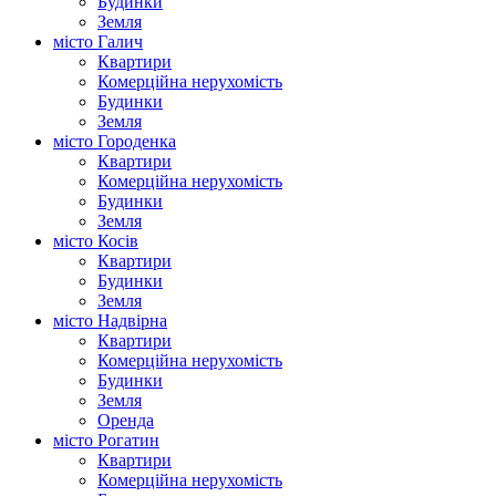
Будинки
Земля
місто Галич
Квартири
Комерційна нерухомість
Будинки
Земля
місто Городенка
Квартири
Комерційна нерухомість
Будинки
Земля
місто Косів
Квартири
Будинки
Земля
місто Надвірна
Квартири
Комерційна нерухомість
Будинки
Земля
Оренда
місто Рогатин
Квартири
Комерційна нерухомість