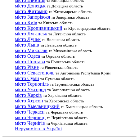
місто Вінниця
та Вінницька область
місто Донецьк
та Донецька область
місто Житомир
та Житомирська область
місто Запоріжжя
та Запорізька область
місто Київ
та Київська область
місто Кропивницький
та Кіровоградська область
місто Луганськ
та Луганська область
місто Луцьк
та Волинська область
місто Львів
та Львівська область
місто Миколаїв
та Миколаївська область
місто Одеса
та Одеська область
місто Полтава
та Полтавська область
місто Рівне
та Рівненська область
місто Севастополь
та Автономна Республіка Крим
місто Суми
та Сумська область
місто Тернопіль
та Тернопільська область
місто Ужгород
та Закарпатська область
місто Харків
та Харківська область
місто Херсон
та Херсонська область
місто Хмельницький
та Хмельницька область
місто Черкаси
та Черкаська область
місто Чернівці
та Чернівецька область
місто Чернігів
та Чернігівська область
Нерухомість в Україні