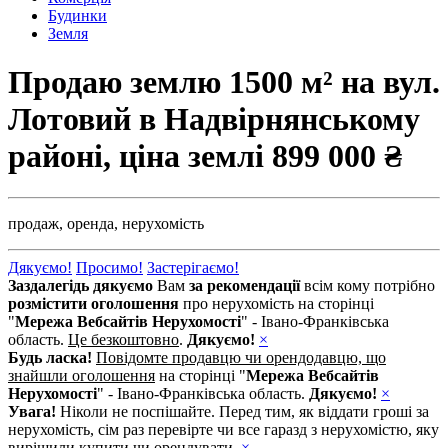
Будинки
Земля
Продаю землю 1500 м² на вул.
Лотовий в Надвірнянському
районі, ціна землі
899 000 ₴
продаж,
оренда,
нерухомість
Дякуємо!
Просимо!
Застерігаємо!
Заздалегідь дякуємо
Вам
за рекомендації
всім кому потрібно
розмістити оголошення
про нерухомість на сторінці
"
Мережа Вебсайтів Нерухомості
" - Івано-Франківська
область.
Це безкоштовно
.
Дякуємо!
×
Будь ласка!
Повідомте продавцю чи орендодавцю, що
знайшли оголошення
на сторінці "
Мережа Вебсайтів
Нерухомості
" - Івано-Франківська область.
Дякуємо!
×
Увага!
Ніколи не поспішайте. Перед тим, як віддати гроші за
нерухомість, сім раз перевірте чи все гаразд з нерухомістю, яку
вирішили купити чи орендувати.
×