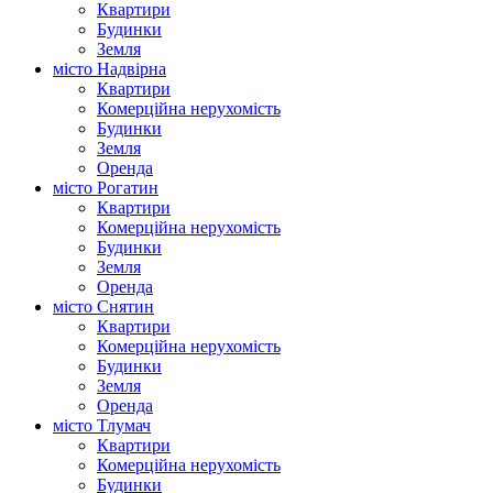
Квартири
Будинки
Земля
місто Надвірна
Квартири
Комерційна нерухомість
Будинки
Земля
Оренда
місто Рогатин
Квартири
Комерційна нерухомість
Будинки
Земля
Оренда
місто Снятин
Квартири
Комерційна нерухомість
Будинки
Земля
Оренда
місто Тлумач
Квартири
Комерційна нерухомість
Будинки