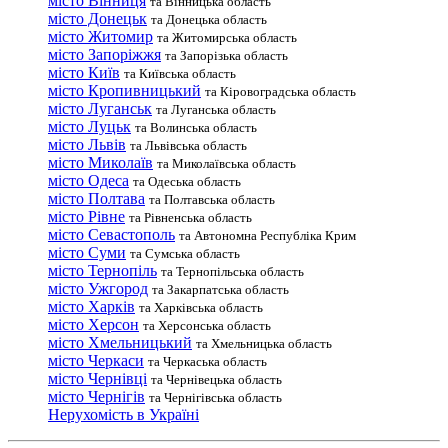
місто Вінниця
та Вінницька область
місто Донецьк
та Донецька область
місто Житомир
та Житомирська область
місто Запоріжжя
та Запорізька область
місто Київ
та Київська область
місто Кропивницький
та Кіровоградська область
місто Луганськ
та Луганська область
місто Луцьк
та Волинська область
місто Львів
та Львівська область
місто Миколаїв
та Миколаївська область
місто Одеса
та Одеська область
місто Полтава
та Полтавська область
місто Рівне
та Рівненська область
місто Севастополь
та Автономна Республіка Крим
місто Суми
та Сумська область
місто Тернопіль
та Тернопільська область
місто Ужгород
та Закарпатська область
місто Харків
та Харківська область
місто Херсон
та Херсонська область
місто Хмельницький
та Хмельницька область
місто Черкаси
та Черкаська область
місто Чернівці
та Чернівецька область
місто Чернігів
та Чернігівська область
Нерухомість в Україні