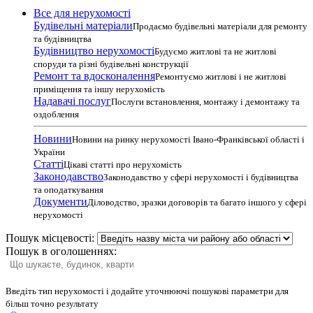
Все для нерухомості
Будівельні матеріали
Продаємо будівельні матеріали для ремонту
та будівництва
Будівництво нерухомості
Будуємо житлові та не житлові
споруди та різні будівельні конструкції
Ремонт та вдосконалення
Ремонтуємо житлові і не житлові
приміщення та іншу нерухомість
Надавачі послуг
Послуги встановлення, монтажу і демонтажу та
оздоблення
Новини
Новини на ринку нерухомості Івано-Франківської області і
України
Статті
Цікаві статті про нерухомість
Законодавство
Законодавство у сфері нерухомості і будівництва
та оподаткування
Документи
Діловодство, зразки договорів та багато іншого у сфері
нерухомості
Пошук місцевості:
Пошук в оголошеннях:
Введіть тип нерухомості і додайте уточнюючі пошукові параметри для
більш точно результату