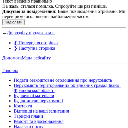
Текст введено правильно
На жаль, сталася помилка. Спробуйте ще раз пізніше.
Дякуємо за повідомлення!
Ваше повідомлення отримано. Ми
перевіримо оголошення найближчим часом.
Надіслати
←
До розділу продаж землі
❮
Попередня сторінка
❯
Наступна сторінка
Допомога
Мапа вебсайту
Головна
Подати безкоштовне оголошення про нерухомість
Нерухомість територіальних об’єднаних грамад Івано-
Франківської області
Будівельні матеріали
Будівництво нерухомості
Контакти
Відповіді на ваші запитання
Тарифні плани
Ремонт та вдосконалення
Надавачі послуг