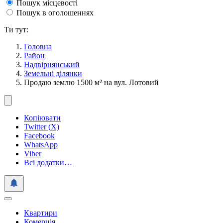
Пошук місцевості
Пошук в оголошеннях
Ти тут:
Головна
Район
Надвірнянський
Земельні ділянки
Продаю землю 1500 м² на вул. Лотовий
Копіювати
Twitter (X)
Facebook
WhatsApp
Viber
Всі додатки…
Квартири
Комерція