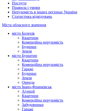
Послуги
Правила і умови
Нерухомість в інших регіонах України
Статистика відвідувань
Міста обласного значення
місто Болехів
Квартири
Комерційна нерухомість
Будинки
Земля
місто Бурштин
Квартири
Комерційна нерухомість
Гаражі
Будинки
Земля
Оренда
місто Івано-Франківськ
Агенції
Квартири
Комерційна нерухомість
Забудовники
Гаражі