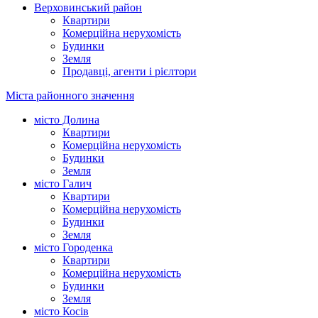
Верховинський район
Квартири
Комерційна нерухомість
Будинки
Земля
Продавці, агенти і рієлтори
Міста районного значення
місто Долина
Квартири
Комерційна нерухомість
Будинки
Земля
місто Галич
Квартири
Комерційна нерухомість
Будинки
Земля
місто Городенка
Квартири
Комерційна нерухомість
Будинки
Земля
місто Косів