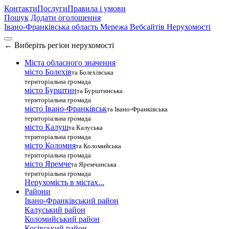
Контакти
Послуги
Правила і умови
Пошук
Додати оголошення
Івано-Франківська область
Мережа Вебсайтів Нерухомості
←
Виберіть регіон нерухомості
Міста обласного значення
місто Болехів
та Болехівська
територіальна громада
місто Бурштин
та Бурштинська
територіальна громада
місто Івано-Франківськ
та Івано-Франківська
територіальна громада
місто Калуш
та Калуська
територіальна громада
місто Коломия
та Коломийська
територіальна громада
місто Яремче
та Яремчанська
територіальна громада
Нерухомість в містах...
Райони
Івано-Франківський район
Калуський район
Коломийський район
Косівський район