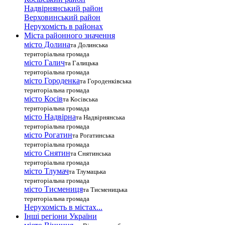
Надвірнянський район
Верховинський район
Нерухомість в районах
Міста районного значення
місто Долина
та Долинська
територіальна громада
місто Галич
та Галицька
територіальна громада
місто Городенка
та Городенківська
територіальна громада
місто Косів
та Косівська
територіальна громада
місто Надвірна
та Надвірнянська
територіальна громада
місто Рогатин
та Рогатинська
територіальна громада
місто Снятин
та Снятинська
територіальна громада
місто Тлумач
та Тлумацька
територіальна громада
місто Тисмениця
та Тисменицька
територіальна громада
Нерухомість в містах...
Інші регіони України