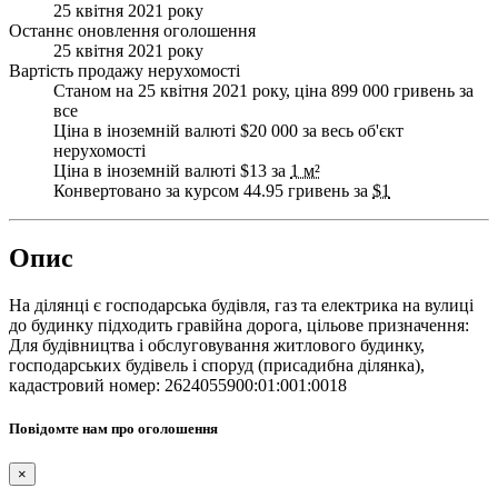
25 квітня 2021 року
Останнє оновлення оголошення
25 квітня 2021 року
Вартість продажу нерухомості
Станом на 25 квітня 2021 року, ціна 899 000 гривень за
все
Ціна в іноземній валюті $20 000 за весь об'єкт
нерухомості
Ціна в іноземній валюті $13 за
1 м²
Конвертовано за курсом 44.95 гривень за
$1
Опис
На ділянці є господарська будівля, газ та електрика на вулиці
до будинку підходить гравійна дорога, цільове призначення:
Для будівництва і обслуговування житлового будинку,
господарських будівель і споруд (присадибна ділянка),
кадастровий номер: 2624055900:01:001:0018
Повідомте нам про оголошення
×