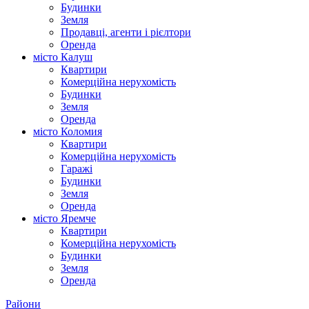
Будинки
Земля
Продавці, агенти і рієлтори
Оренда
місто Калуш
Квартири
Комерційна нерухомість
Будинки
Земля
Оренда
місто Коломия
Квартири
Комерційна нерухомість
Гаражі
Будинки
Земля
Оренда
місто Яремче
Квартири
Комерційна нерухомість
Будинки
Земля
Оренда
Райони