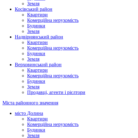
Земля
Косівський район
Квартири
Комерційна нерухомість
Будинки
Земля
Надвірнянський район
Квартири
Комерційна нерухомість
Будинки
Земля
Верховинський район
Квартири
Комерційна нерухомість
Будинки
Земля
Продавці, агенти і рієлтори
Міста районного значення
місто Долина
Квартири
Комерційна нерухомість
Будинки
Земля