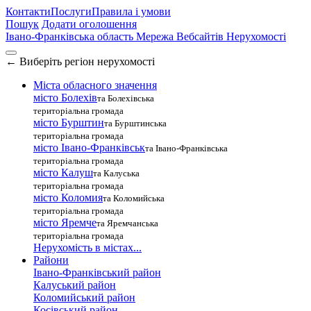
Контакти
Послуги
Правила і умови
Пошук
Додати оголошення
Івано-Франківська область
Мережа Вебсайтів Нерухомості
←
Виберіть регіон нерухомості
Міста обласного значення
місто Болехів
та Болехівська
територіальна громада
місто Бурштин
та Бурштинська
територіальна громада
місто Івано-Франківськ
та Івано-Франківська
територіальна громада
місто Калуш
та Калуська
територіальна громада
місто Коломия
та Коломийська
територіальна громада
місто Яремче
та Яремчанська
територіальна громада
Нерухомість в містах...
Райони
Івано-Франківський район
Калуський район
Коломийський район
Косівський район