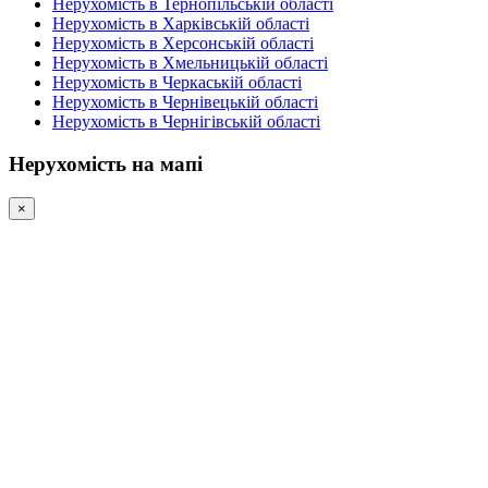
Нерухомість в Тернопільській області
Нерухомість в Харківській області
Нерухомість в Херсонській області
Нерухомість в Хмельницькій області
Нерухомість в Черкаській області
Нерухомість в Чернівецькій області
Нерухомість в Чернігівській області
Нерухомість на мапі
×