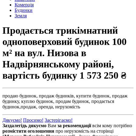
Комерція
Будинки
Земля
Продається трикімнатний
одноповерховий будинок 100
м² на вул. Низова в
Надвірнянському районі,
вартість будинку
1 573 250 ₴
продаю будинок,
продаж будинків,
купити будинок,
продаж
будинку,
куплю будинок,
продам будинок,
продається
будинок,
продаж,
оренда,
нерухомість
Дякуємо!
Просимо!
Застерігаємо!
Заздалегідь дякуємо
Вам
за рекомендації
всім кому потрібно
розмістити оголошення
про нерухомість на сторінці