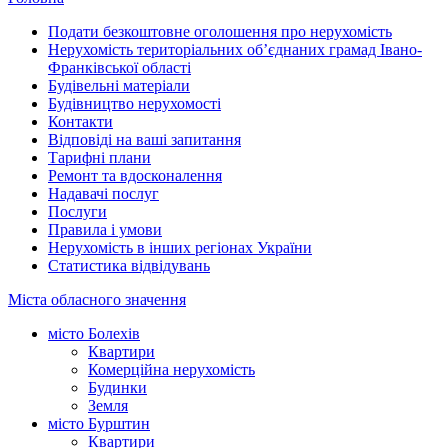
Подати безкоштовне оголошення про нерухомість
Нерухомість територіальних об’єднаних грамад Івано-
Франківської області
Будівельні матеріали
Будівництво нерухомості
Контакти
Відповіді на ваші запитання
Тарифні плани
Ремонт та вдосконалення
Надавачі послуг
Послуги
Правила і умови
Нерухомість в інших регіонах України
Статистика відвідувань
Міста обласного значення
місто Болехів
Квартири
Комерційна нерухомість
Будинки
Земля
місто Бурштин
Квартири