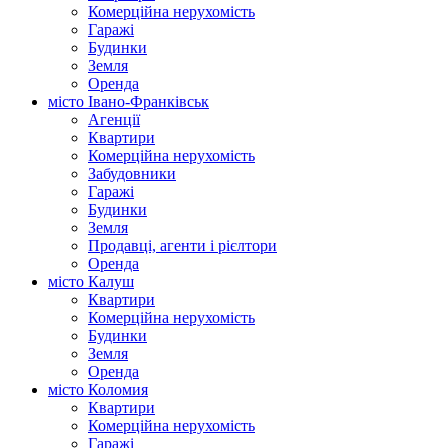
Комерційна нерухомість
Гаражі
Будинки
Земля
Оренда
місто Івано-Франківськ
Агенції
Квартири
Комерційна нерухомість
Забудовники
Гаражі
Будинки
Земля
Продавці, агенти і рієлтори
Оренда
місто Калуш
Квартири
Комерційна нерухомість
Будинки
Земля
Оренда
місто Коломия
Квартири
Комерційна нерухомість
Гаражі