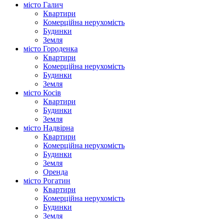
місто Галич
Квартири
Комерційна нерухомість
Будинки
Земля
місто Городенка
Квартири
Комерційна нерухомість
Будинки
Земля
місто Косів
Квартири
Будинки
Земля
місто Надвірна
Квартири
Комерційна нерухомість
Будинки
Земля
Оренда
місто Рогатин
Квартири
Комерційна нерухомість
Будинки
Земля