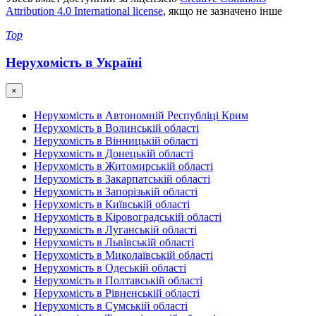
Attribution 4.0 International license
, якщо не зазначено інше
Top
Нерухомість в Україні
×
Нерухомість в Автономній Республіці Крим
Нерухомість в Волинській області
Нерухомість в Вінницькій області
Нерухомість в Донецькій області
Нерухомість в Житомирській області
Нерухомість в Закарпатській області
Нерухомість в Запорізькій області
Нерухомість в Київській області
Нерухомість в Кіровоградській області
Нерухомість в Луганській області
Нерухомість в Львівській області
Нерухомість в Миколаївській області
Нерухомість в Одеській області
Нерухомість в Полтавській області
Нерухомість в Рівненській області
Нерухомість в Сумській області