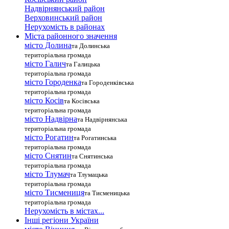
Надвірнянський район
Верховинський район
Нерухомість в районах
Міста районного значення
місто Долина
та Долинська
територіальна громада
місто Галич
та Галицька
територіальна громада
місто Городенка
та Городенківська
територіальна громада
місто Косів
та Косівська
територіальна громада
місто Надвірна
та Надвірнянська
територіальна громада
місто Рогатин
та Рогатинська
територіальна громада
місто Снятин
та Снятинська
територіальна громада
місто Тлумач
та Тлумацька
територіальна громада
місто Тисмениця
та Тисменицька
територіальна громада
Нерухомість в містах...
Інші регіони України