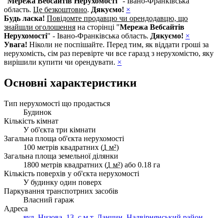
"
Мережа Вебсайтів Нерухомості
" - Івано-Франківська
область.
Це безкоштовно
.
Дякуємо!
×
Будь ласка!
Повідомте продавцю чи орендодавцю, що
знайшли оголошення
на сторінці "
Мережа Вебсайтів
Нерухомості
" - Івано-Франківська область.
Дякуємо!
×
Увага!
Ніколи не поспішайте. Перед тим, як віддати гроші за
нерухомість, сім раз перевірте чи все гаразд з нерухомістю, яку
вирішили купити чи орендувати.
×
Основні характеристики
Тип нерухомості що продається
Будинок
Кількість кімнат
У об'єкта три кімнати
Загальна площа об'єкта нерухомості
100 метрів квадратних (
1 м²
)
Загальна площа земельної ділянки
1800 метрів квадратних (
1 м²
) або 0.18 га
Кількість поверхів у об'єкта нерухомості
У будинку один поверх
Паркування транспотрних засобів
Власний гараж
Адреса
вул. Низова, 13, с.м.т. Ланчин, Надвірнянський район