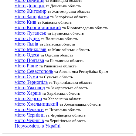
місто Вінниця
та Вінницька область
місто Донецьк
та Донецька область
місто Житомир
та Житомирська область
місто Запоріжжя
та Запорізька область
місто Київ
та Київська область
місто Кропивницький
та Кіровоградська область
місто Луганськ
та Луганська область
місто Луцьк
та Волинська область
місто Львів
та Львівська область
місто Миколаїв
та Миколаївська область
місто Одеса
та Одеська область
місто Полтава
та Полтавська область
місто Рівне
та Рівненська область
місто Севастополь
та Автономна Республіка Крим
місто Суми
та Сумська область
місто Тернопіль
та Тернопільська область
місто Ужгород
та Закарпатська область
місто Харків
та Харківська область
місто Херсон
та Херсонська область
місто Хмельницький
та Хмельницька область
місто Черкаси
та Черкаська область
місто Чернівці
та Чернівецька область
місто Чернігів
та Чернігівська область
Нерухомість в Україні