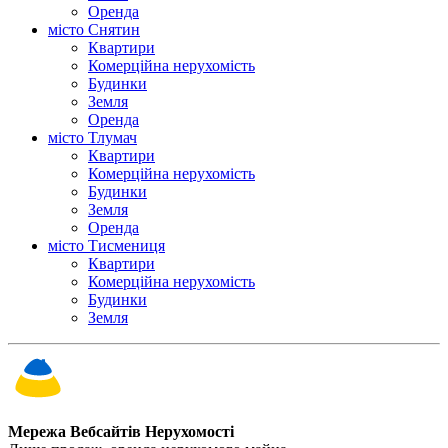
Оренда
місто Снятин
Квартири
Комерційна нерухомість
Будинки
Земля
Оренда
місто Тлумач
Квартири
Комерційна нерухомість
Будинки
Земля
Оренда
місто Тисмениця
Квартири
Комерційна нерухомість
Будинки
Земля
Мережа Вебсайтів Нерухомості