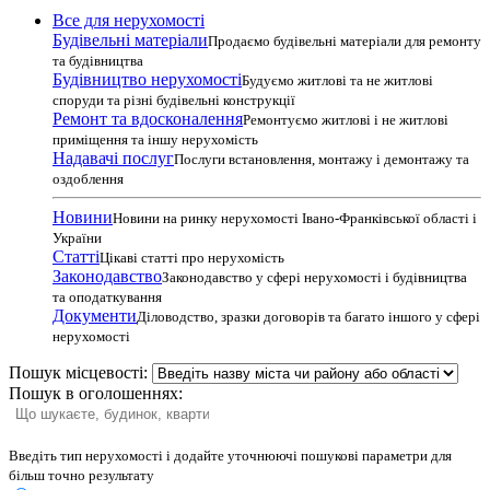
Все для нерухомості
Будівельні матеріали
Продаємо будівельні матеріали для ремонту
та будівництва
Будівництво нерухомості
Будуємо житлові та не житлові
споруди та різні будівельні конструкції
Ремонт та вдосконалення
Ремонтуємо житлові і не житлові
приміщення та іншу нерухомість
Надавачі послуг
Послуги встановлення, монтажу і демонтажу та
оздоблення
Новини
Новини на ринку нерухомості Івано-Франківської області і
України
Статті
Цікаві статті про нерухомість
Законодавство
Законодавство у сфері нерухомості і будівництва
та оподаткування
Документи
Діловодство, зразки договорів та багато іншого у сфері
нерухомості
Пошук місцевості:
Пошук в оголошеннях:
Введіть тип нерухомості і додайте уточнюючі пошукові параметри для
більш точно результату