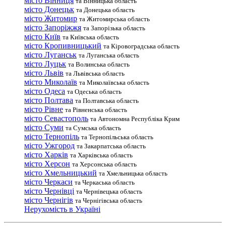
місто Вінниця
та Вінницька область
місто Донецьк
та Донецька область
місто Житомир
та Житомирська область
місто Запоріжжя
та Запорізька область
місто Київ
та Київська область
місто Кропивницький
та Кіровоградська область
місто Луганськ
та Луганська область
місто Луцьк
та Волинська область
місто Львів
та Львівська область
місто Миколаїв
та Миколаївська область
місто Одеса
та Одеська область
місто Полтава
та Полтавська область
місто Рівне
та Рівненська область
місто Севастополь
та Автономна Республіка Крим
місто Суми
та Сумська область
місто Тернопіль
та Тернопільська область
місто Ужгород
та Закарпатська область
місто Харків
та Харківська область
місто Херсон
та Херсонська область
місто Хмельницький
та Хмельницька область
місто Черкаси
та Черкаська область
місто Чернівці
та Чернівецька область
місто Чернігів
та Чернігівська область
Нерухомість в Україні