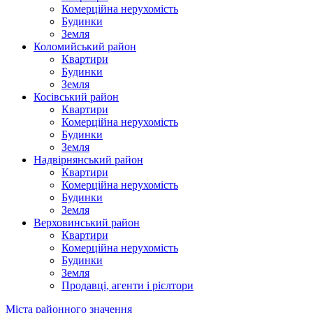
Комерційна нерухомість
Будинки
Земля
Коломийський район
Квартири
Будинки
Земля
Косівський район
Квартири
Комерційна нерухомість
Будинки
Земля
Надвірнянський район
Квартири
Комерційна нерухомість
Будинки
Земля
Верховинський район
Квартири
Комерційна нерухомість
Будинки
Земля
Продавці, агенти і рієлтори
Міста районного значення