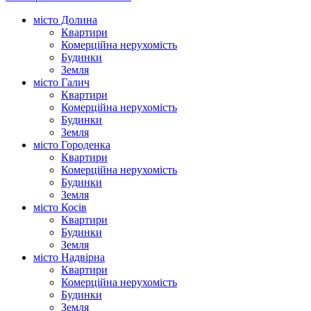
місто Долина
Квартири
Комерційна нерухомість
Будинки
Земля
місто Галич
Квартири
Комерційна нерухомість
Будинки
Земля
місто Городенка
Квартири
Комерційна нерухомість
Будинки
Земля
місто Косів
Квартири
Будинки
Земля
місто Надвірна
Квартири
Комерційна нерухомість
Будинки
Земля