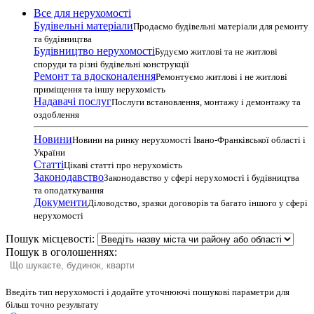
Все для нерухомості
Будівельні матеріали
Продаємо будівельні матеріали для ремонту
та будівництва
Будівництво нерухомості
Будуємо житлові та не житлові
споруди та різні будівельні конструкції
Ремонт та вдосконалення
Ремонтуємо житлові і не житлові
приміщення та іншу нерухомість
Надавачі послуг
Послуги встановлення, монтажу і демонтажу та
оздоблення
Новини
Новини на ринку нерухомості Івано-Франківської області і
України
Статті
Цікаві статті про нерухомість
Законодавство
Законодавство у сфері нерухомості і будівництва
та оподаткування
Документи
Діловодство, зразки договорів та багато іншого у сфері
нерухомості
Пошук місцевості:
Пошук в оголошеннях:
Введіть тип нерухомості і додайте уточнюючі пошукові параметри для
більш точно результату