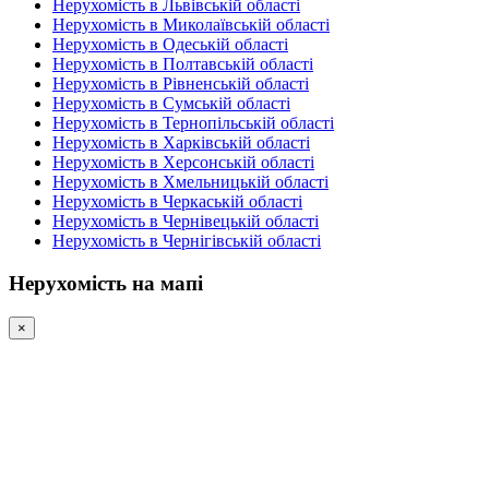
Нерухомість в Львівській області
Нерухомість в Миколаївській області
Нерухомість в Одеській області
Нерухомість в Полтавській області
Нерухомість в Рівненській області
Нерухомість в Сумській області
Нерухомість в Тернопільській області
Нерухомість в Харківській області
Нерухомість в Херсонській області
Нерухомість в Хмельницькій області
Нерухомість в Черкаській області
Нерухомість в Чернівецькій області
Нерухомість в Чернігівській області
Нерухомість на мапі
×