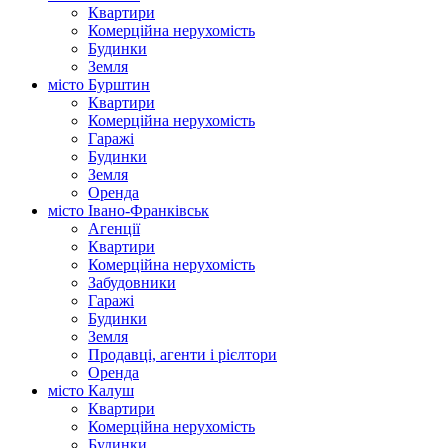
Квартири
Комерційна нерухомість
Будинки
Земля
місто Бурштин
Квартири
Комерційна нерухомість
Гаражі
Будинки
Земля
Оренда
місто Івано-Франківськ
Агенції
Квартири
Комерційна нерухомість
Забудовники
Гаражі
Будинки
Земля
Продавці, агенти і рієлтори
Оренда
місто Калуш
Квартири
Комерційна нерухомість
Будинки