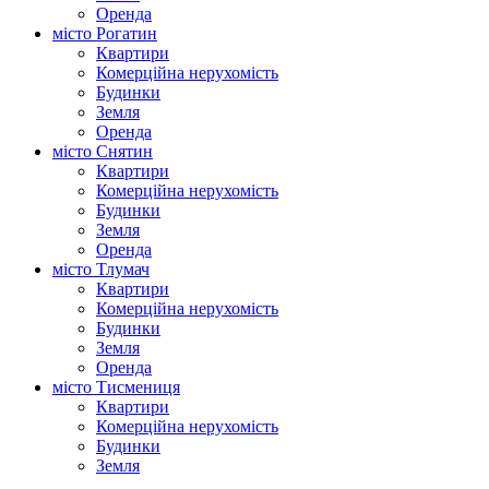
Оренда
місто Рогатин
Квартири
Комерційна нерухомість
Будинки
Земля
Оренда
місто Снятин
Квартири
Комерційна нерухомість
Будинки
Земля
Оренда
місто Тлумач
Квартири
Комерційна нерухомість
Будинки
Земля
Оренда
місто Тисмениця
Квартири
Комерційна нерухомість
Будинки
Земля