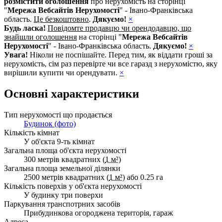
розмістити оголошення
про нерухомість на сторінці
"
Мережа Вебсайтів Нерухомості
" - Івано-Франківська
область.
Це безкоштовно
.
Дякуємо!
×
Будь ласка!
Повідомте продавцю чи орендодавцю, що
знайшли оголошення
на сторінці "
Мережа Вебсайтів
Нерухомості
" - Івано-Франківська область.
Дякуємо!
×
Увага!
Ніколи не поспішайте. Перед тим, як віддати гроші за
нерухомість, сім раз перевірте чи все гаразд з нерухомістю, яку
вирішили купити чи орендувати.
×
Основні характеристики
Тип нерухомості що продається
Будинок (фото)
Кількість кімнат
У об'єкта 9-ть кімнат
Загальна площа об'єкта нерухомості
300 метрів квадратних (
1 м²
)
Загальна площа земельної ділянки
2500 метрів квадратних (
1 м²
) або 0.25 га
Кількість поверхів у об'єкта нерухомості
У будинку три поверхи
Паркування транспотрних засобів
Прибудинкова огороджена територія, гараж
Адреса