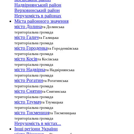
Надвірнянський район
Верховинський район
Нерухомість в районах
Міста районного значення
місто Долина
та Долинська
територіальна громада
місто Галич
та Галицька
територіальна громада
місто Городенка
та Городенківська
територіальна громада
місто Косів
та Косівська
територіальна громада
місто Надвірна
та Надвірнянська
територіальна громада
місто Рогатин
та Рогатинська
територіальна громада
місто Снятин
та Снятинська
територіальна громада
місто Тлумач
та Тлумацька
територіальна громада
місто Тисмениця
та Тисменицька
територіальна громада
Нерухомість в містах...
Інші регіони України