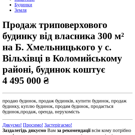
Будинки
Земля
Продаж триповерхового
будинку від власника 300 м²
на Б. Хмельницького у с.
Вільхівці в Коломийському
районі, будинок коштує
4 495 000 ₴
продаю будинок,
продаж будинків,
купити будинок,
продаж
будинку,
куплю будинок,
продам будинок,
продається
будинок,
продаж,
оренда,
нерухомість
Дякуємо!
Просимо!
Застерігаємо!
Заздалегідь дякуємо
Вам
за рекомендації
всім кому потрібно