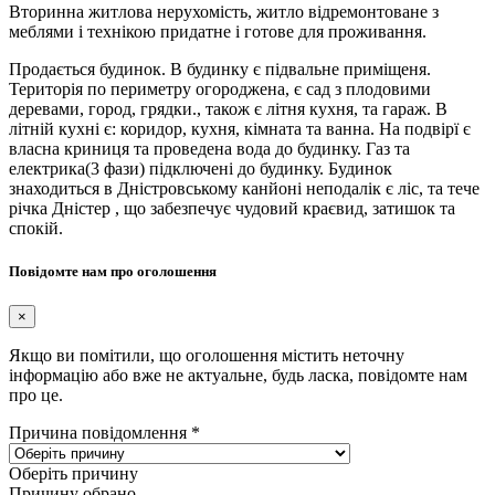
Вторинна житлова нерухомість, житло відремонтоване з
меблями і технікою придатне і готове для проживання.
Продається будинок. В будинку є підвальне приміщеня.
Територія по периметру огороджена, є сад з плодовими
деревами, город, грядки., також є літня кухня, та гараж. В
літній кухні є: коридор, кухня, кімната та ванна. На подвірї є
власна криниця та проведена вода до будинку. Газ та
електрика(3 фази) підключені до будинку. Будинок
знаходиться в Дністровському канйоні неподалік є ліс, та тече
річка Дністер , що забезпечує чудовий краєвид, затишок та
спокій.
Повідомте нам про оголошення
×
Якщо ви помітили, що оголошення містить неточну
інформацію або вже не актуальне, будь ласка, повідомте нам
про це.
Причина повідомлення
*
Оберіть причину
Причину обрано