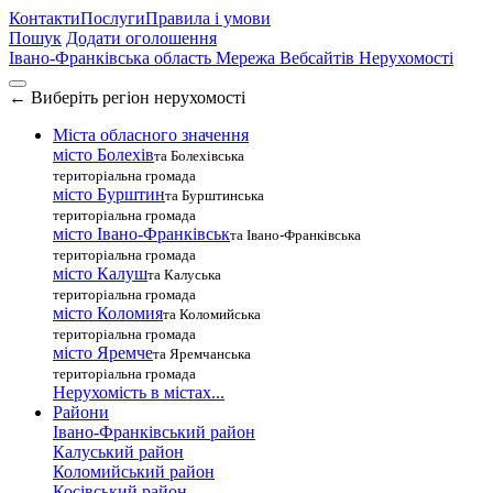
Контакти
Послуги
Правила і умови
Пошук
Додати оголошення
Івано-Франківська область
Мережа Вебсайтів Нерухомості
←
Виберіть регіон нерухомості
Міста обласного значення
місто Болехів
та Болехівська
територіальна громада
місто Бурштин
та Бурштинська
територіальна громада
місто Івано-Франківськ
та Івано-Франківська
територіальна громада
місто Калуш
та Калуська
територіальна громада
місто Коломия
та Коломийська
територіальна громада
місто Яремче
та Яремчанська
територіальна громада
Нерухомість в містах...
Райони
Івано-Франківський район
Калуський район
Коломийський район
Косівський район