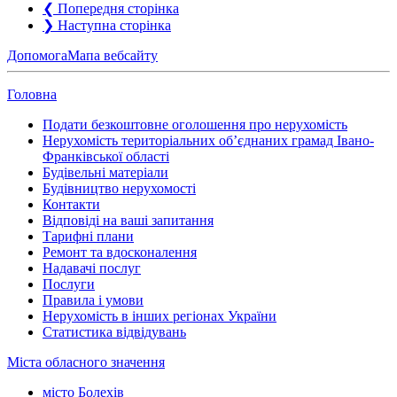
❮
Попередня сторінка
❯
Наступна сторінка
Допомога
Мапа вебсайту
Головна
Подати безкоштовне оголошення про нерухомість
Нерухомість територіальних об’єднаних грамад Івано-
Франківської області
Будівельні матеріали
Будівництво нерухомості
Контакти
Відповіді на ваші запитання
Тарифні плани
Ремонт та вдосконалення
Надавачі послуг
Послуги
Правила і умови
Нерухомість в інших регіонах України
Статистика відвідувань
Міста обласного значення
місто Болехів