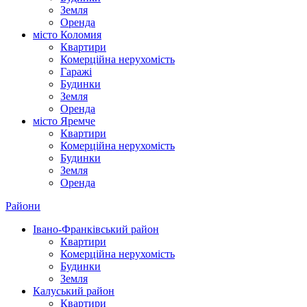
Земля
Оренда
місто Коломия
Квартири
Комерційна нерухомість
Гаражі
Будинки
Земля
Оренда
місто Яремче
Квартири
Комерційна нерухомість
Будинки
Земля
Оренда
Райони
Івано-Франківський район
Квартири
Комерційна нерухомість
Будинки
Земля
Калуський район
Квартири