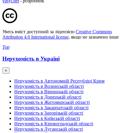
vasyl.net
- розробник
Увесь вміст доступний за ліцензією
Creative Commons
Attribution 4.0 International license
, якщо не зазначено інше
Top
Нерухомість в Україні
×
Нерухомість в Автономній Республіці Крим
Нерухомість в Волинській області
Нерухомість в Вінницькій області
Нерухомість в Донецькій області
Нерухомість в Житомирській області
Нерухомість в Закарпатській області
Нерухомість в Запорізькій області
Нерухомість в Київській області
Нерухомість в Кіровоградській області
Нерухомість в Луганській області