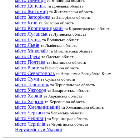
місто Вінниця
та Вінницька область
місто Донецьк
та Донецька область
місто Житомир
та Житомирська область
місто Запоріжжя
та Запорізька область
місто Київ
та Київська область
місто Кропивницький
та Кіровоградська область
місто Луганськ
та Луганська область
місто Луцьк
та Волинська область
місто Львів
та Львівська область
місто Миколаїв
та Миколаївська область
місто Одеса
та Одеська область
місто Полтава
та Полтавська область
місто Рівне
та Рівненська область
місто Севастополь
та Автономна Республіка Крим
місто Суми
та Сумська область
місто Тернопіль
та Тернопільська область
місто Ужгород
та Закарпатська область
місто Харків
та Харківська область
місто Херсон
та Херсонська область
місто Хмельницький
та Хмельницька область
місто Черкаси
та Черкаська область
місто Чернівці
та Чернівецька область
місто Чернігів
та Чернігівська область
Нерухомість в Україні