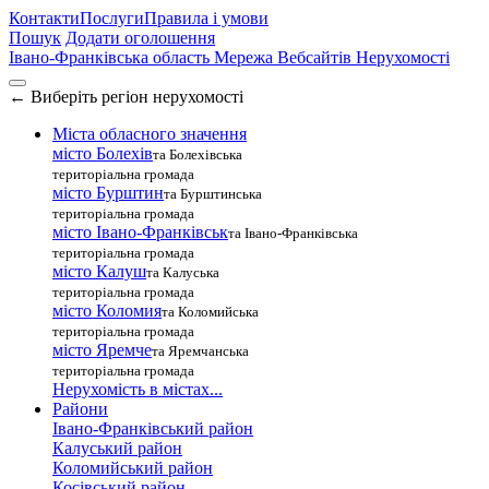
Контакти
Послуги
Правила і умови
Пошук
Додати оголошення
Івано-Франківська область
Мережа Вебсайтів Нерухомості
←
Виберіть регіон нерухомості
Міста обласного значення
місто Болехів
та Болехівська
територіальна громада
місто Бурштин
та Бурштинська
територіальна громада
місто Івано-Франківськ
та Івано-Франківська
територіальна громада
місто Калуш
та Калуська
територіальна громада
місто Коломия
та Коломийська
територіальна громада
місто Яремче
та Яремчанська
територіальна громада
Нерухомість в містах...
Райони
Івано-Франківський район
Калуський район
Коломийський район
Косівський район