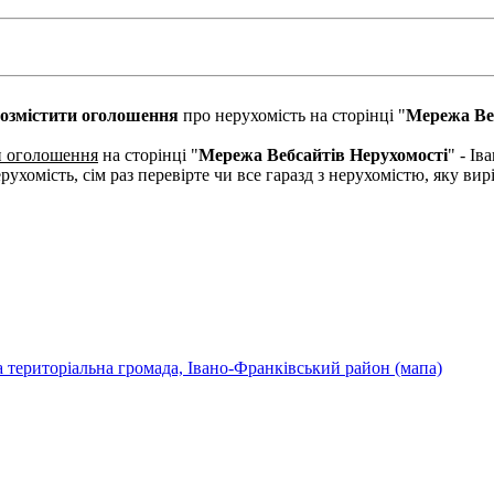
озмістити оголошення
про нерухомість на сторінці "
Мережа Ве
и оголошення
на сторінці "
Мережа Вебсайтів Нерухомості
" - І
рухомість, сім раз перевірте чи все гаразд з нерухомістю, яку в
ка територіальна громада, Івано-Франківський район (мапа)