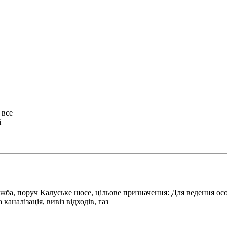
 все
і
жба, поруч Калуське шосе, цільове призначення: Для ведення осо
аналізація, вивіз відходів, газ