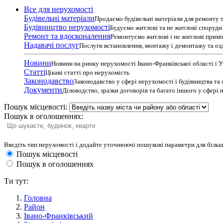
Все для нерухомості
Будівельні матеріали
Продаємо будівельні матеріали для ремонту т
Будівництво нерухомості
Будуємо житлові та не житлові споруди т
Ремонт та вдосконалення
Ремонтуємо житлові і не житлові прим
Надавачі послуг
Послуги встановлення, монтажу і демонтажу та оз
Новини
Новини на ринку нерухомості Івано-Франківської області і 
Статті
Цікаві статті про нерухомість
Законодавство
Законодавство у сфері нерухомості і будівництва та
Документи
Діловодство, зразки договорів та багато іншого у сфері
Пошук місцевості:
Пошук в оголошеннях:
Введіть тип нерухомості і додайте уточнюючі пошукові параметри для більш
Пошук місцевості
Пошук в оголошеннях
Ти тут:
Головна
Район
Івано-Франківський