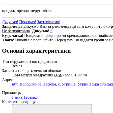
продаж,
оренда,
нерухомість
Дякуємо!
Просимо!
Застерігаємо!
Заздалегідь дякуємо
Вам
за рекомендації
всім кому потрібно
р
Це безкоштовно
.
Дякуємо!
×
Будь ласка!
Повідомте продавцю чи орендодавцю, що знайшл
Увага!
Ніколи не поспішайте. Перед тим, як віддати гроші за не
Основні характеристики
Тип нерухомості що продається
Земля
Загальна площа земельної ділянки
1344 метрів квадратних (
1 м²
) або 0.1344 га
Адреса
вул. Володимира Івасюка, с. Угринів, Угринівська сільсь
Продавець
Ганна Теремко
Контакти продавця