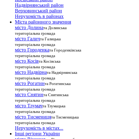
Надвірнянський район
Верховинський район
Нерухомість в районах
Міста районного значення
місто Долина
та Долинська
територіальна громада
місто Галич
та Галицька
територіальна громада
місто Городенка
та Городенківська
територіальна громада
місто Косів
та Косівська
територіальна громада
місто Надвірна
та Надвірнянська
територіальна громада
місто Рогатин
та Рогатинська
територіальна громада
місто Снятин
та Снятинська
територіальна громада
місто Тлумач
та Тлумацька
територіальна громада
місто Тисмениця
та Тисменицька
територіальна громада
Нерухомість в містах...
Інші регіони України