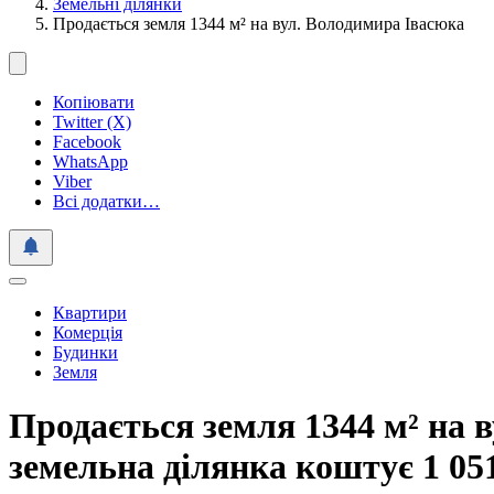
Земельні ділянки
Продається земля 1344 м² на вул. Володимира Івасюка
Копіювати
Twitter (X)
Facebook
WhatsApp
Viber
Всі додатки…
Квартири
Комерція
Будинки
Земля
Продається земля 1344 м² на 
земельна ділянка коштує
1 05