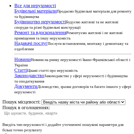
Все для нерухомості
Будівельні матеріали
Продаємо будівельні матеріали для ремонту
та будівництва
Будівництво нерухомості
Будуємо житлові та не житлові
споруди та різні будівельні конструкції
Ремонт та вдосконалення
Ремонтуємо житлові і не житлові
приміщення та іншу нерухомість
Надавачі послуг
Послуги встановлення, монтажу і демонтажу та
оздоблення
Новини
Новини на ринку нерухомості Івано-Франківської області і
України
Статті
Цікаві статті про нерухомість
Законодавство
Законодавство у сфері нерухомості і будівництва
та оподаткування
Документи
Діловодство, зразки договорів та багато іншого у сфері
нерухомості
Пошук місцевості:
Пошук в оголошеннях:
Введіть тип нерухомості і додайте уточнюючі пошукові параметри для
більш точно результату