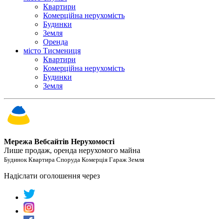
Квартири
Комерційна нерухомість
Будинки
Земля
Оренда
місто Тисмениця
Квартири
Комерційна нерухомість
Будинки
Земля
Мережа Вебсайтів Нерухомості
Лише продаж, оренда нерухомого майна
Будинок Квартира Споруда Комерція Гараж Земля
Надіслати оголошення через