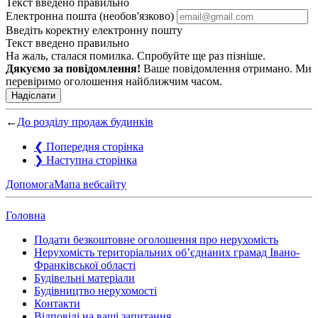
Текст введено правильно
Електронна пошта (необов'язково)
Введіть коректну електронну пошту
Текст введено правильно
На жаль, сталася помилка. Спробуйте ще раз пізніше.
Дякуємо за повідомлення!
Ваше повідомлення отримано. Ми
перевіримо оголошення найближчим часом.
Надіслати
←
До розділу продаж будинків
❮
Попередня сторінка
❯
Наступна сторінка
Допомога
Мапа вебсайту
Головна
Подати безкоштовне оголошення про нерухомість
Нерухомість територіальних об’єднаних грамад Івано-
Франківської області
Будівельні матеріали
Будівництво нерухомості
Контакти
Відповіді на ваші запитання