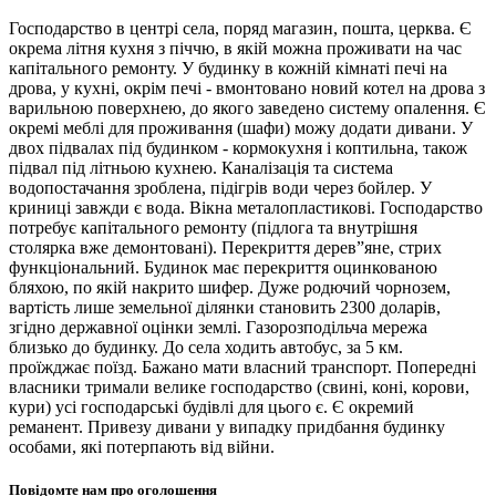
Господарство в центрі села, поряд магазин, пошта, церква. Є
окрема літня кухня з піччю, в якій можна проживати на час
капітального ремонту. У будинку в кожній кімнаті печі на
дрова, у кухні, окрім печі - вмонтовано новий котел на дрова з
варильною поверхнею, до якого заведено систему опалення. Є
окремі меблі для проживання (шафи) можу додати дивани. У
двох підвалах під будинком - кормокухня і коптильна, також
підвал під літньою кухнею. Каналізація та система
водопостачання зроблена, підігрів води через бойлер. У
криниці завжди є вода. Вікна металопластикові. Господарство
потребує капітального ремонту (підлога та внутрішня
столярка вже демонтовані). Перекриття дерев”яне, стрих
функціональний. Будинок має перекриття оцинкованою
бляхою, по якій накрито шифер. Дуже родючий чорнозем,
вартість лише земельної ділянки становить 2300 доларів,
згідно державної оцінки землі. Газорозподільча мережа
близько до будинку. До села ходить автобус, за 5 км.
проїжджає поїзд. Бажано мати власний транспорт. Попередні
власники тримали велике господарство (свині, коні, корови,
кури) усі господарські будівлі для цього є. Є окремий
реманент. Привезу дивани у випадку придбання будинку
особами, які потерпають від війни.
Повідомте нам про оголошення