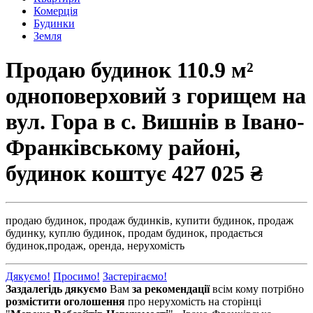
Комерція
Будинки
Земля
Продаю будинок 110.9 м²
одноповерховий з горищем на
вул. Гора в с. Вишнів в Івано-
Франківському районі,
будинок коштує
427 025 ₴
продаю будинок,
продаж будинків,
купити будинок,
продаж
будинку,
куплю будинок,
продам будинок,
продається
будинок,
продаж,
оренда,
нерухомість
Дякуємо!
Просимо!
Застерігаємо!
Заздалегідь дякуємо
Вам
за рекомендації
всім кому потрібно
розмістити оголошення
про нерухомість на сторінці