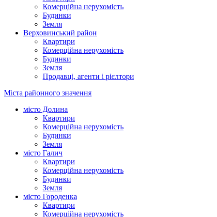
Комерційна нерухомість
Будинки
Земля
Верховинський район
Квартири
Комерційна нерухомість
Будинки
Земля
Продавці, агенти і рієлтори
Міста районного значення
місто Долина
Квартири
Комерційна нерухомість
Будинки
Земля
місто Галич
Квартири
Комерційна нерухомість
Будинки
Земля
місто Городенка
Квартири
Комерційна нерухомість