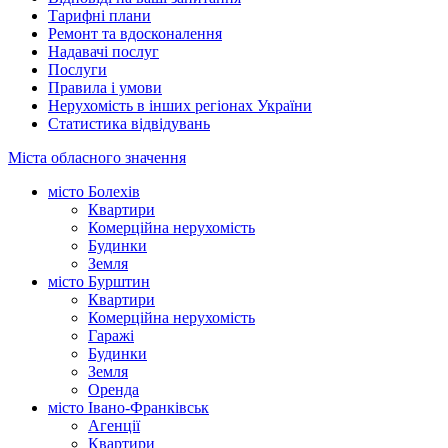
Тарифні плани
Ремонт та вдосконалення
Надавачі послуг
Послуги
Правила і умови
Нерухомість в інших регіонах України
Статистика відвідувань
Міста обласного значення
місто Болехів
Квартири
Комерційна нерухомість
Будинки
Земля
місто Бурштин
Квартири
Комерційна нерухомість
Гаражі
Будинки
Земля
Оренда
місто Івано-Франківськ
Агенції
Квартири