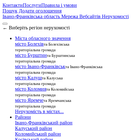
Контакти
Послуги
Правила і умови
Пошук
Додати оголошення
Івано-Франківська область
Мережа Вебсайтів Нерухомості
←
Виберіть регіон нерухомості
Міста обласного значення
місто Болехів
та Болехівська
територіальна громада
місто Бурштин
та Бурштинська
територіальна громада
місто Івано-Франківськ
та Івано-Франківська
територіальна громада
місто Калуш
та Калуська
територіальна громада
місто Коломия
та Коломийська
територіальна громада
місто Яремче
та Яремчанська
територіальна громада
Нерухомість в містах...
Райони
Івано-Франківський район
Калуський район
Коломийський район
Косівський район