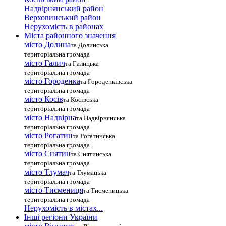
Надвірнянський район
Верховинський район
Нерухомість в районах
Міста районного значення
місто Долина
та Долинська
територіальна громада
місто Галич
та Галицька
територіальна громада
місто Городенка
та Городенківська
територіальна громада
місто Косів
та Косівська
територіальна громада
місто Надвірна
та Надвірнянська
територіальна громада
місто Рогатин
та Рогатинська
територіальна громада
місто Снятин
та Снятинська
територіальна громада
місто Тлумач
та Тлумацька
територіальна громада
місто Тисмениця
та Тисменицька
територіальна громада
Нерухомість в містах...
Інші регіони України