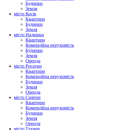
Будинки
Земля
місто Косів
Квартири
Будинки
Земля
місто Надвірна
Квартири
Комерційна нерухомість
Будинки
Земля
Оренда
місто Рогатин
Квартири
Комерційна нерухомість
Будинки
Земля
Оренда
місто Снятин
Квартири
Комерційна нерухомість
Будинки
Земля
Оренда
місто Тлумач