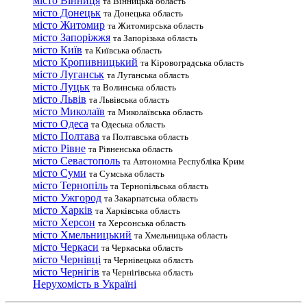
місто Вінниця
та Вінницька область
місто Донецьк
та Донецька область
місто Житомир
та Житомирська область
місто Запоріжжя
та Запорізька область
місто Київ
та Київська область
місто Кропивницький
та Кіровоградська область
місто Луганськ
та Луганська область
місто Луцьк
та Волинська область
місто Львів
та Львівська область
місто Миколаїв
та Миколаївська область
місто Одеса
та Одеська область
місто Полтава
та Полтавська область
місто Рівне
та Рівненська область
місто Севастополь
та Автономна Республіка Крим
місто Суми
та Сумська область
місто Тернопіль
та Тернопільська область
місто Ужгород
та Закарпатська область
місто Харків
та Харківська область
місто Херсон
та Херсонська область
місто Хмельницький
та Хмельницька область
місто Черкаси
та Черкаська область
місто Чернівці
та Чернівецька область
місто Чернігів
та Чернігівська область
Нерухомість в Україні