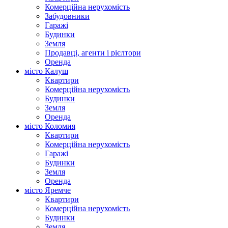
Комерційна нерухомість
Забудовники
Гаражі
Будинки
Земля
Продавці, агенти і рієлтори
Оренда
місто Калуш
Квартири
Комерційна нерухомість
Будинки
Земля
Оренда
місто Коломия
Квартири
Комерційна нерухомість
Гаражі
Будинки
Земля
Оренда
місто Яремче
Квартири
Комерційна нерухомість
Будинки
Земля