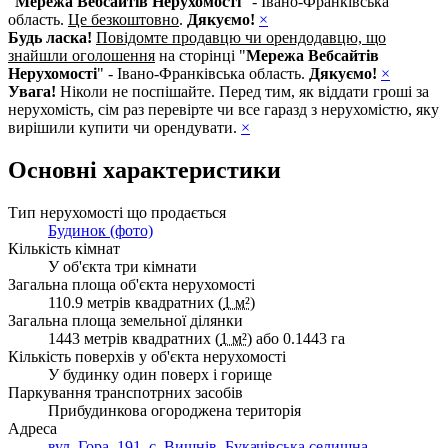
"
Мережа Вебсайтів Нерухомості
" - Івано-Франківська
область.
Це безкоштовно
.
Дякуємо!
×
Будь ласка!
Повідомте продавцю чи орендодавцю, що
знайшли оголошення
на сторінці "
Мережа Вебсайтів
Нерухомості
" - Івано-Франківська область.
Дякуємо!
×
Увага!
Ніколи не поспішайте. Перед тим, як віддати гроші за
нерухомість, сім раз перевірте чи все гаразд з нерухомістю, яку
вирішили купити чи орендувати.
×
Основні характеристики
Тип нерухомості що продається
Будинок (фото)
Кількість кімнат
У об'єкта три кімнати
Загальна площа об'єкта нерухомості
110.9 метрів квадратних (
1 м²
)
Загальна площа земельної ділянки
1443 метрів квадратних (
1 м²
) або 0.1443 га
Кількість поверхів у об'єкта нерухомості
У будинку один поверх і горище
Паркування транспотрних засобів
Прибудинкова огороджена територія
Адреса
вул. Гора, 191, с. Вишнів, Букачівська селищна