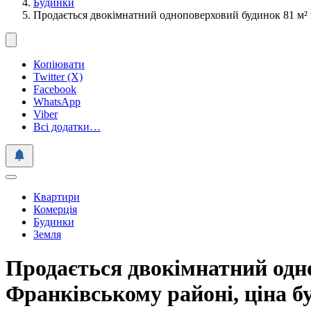
Будинки
Продається двокімнатний одноповерховий будинок 81 м² н
Копіювати
Twitter (X)
Facebook
WhatsApp
Viber
Всі додатки…
Квартири
Комерція
Будинки
Земля
Продається двокімнатний одноп
Франківському районі, ціна 