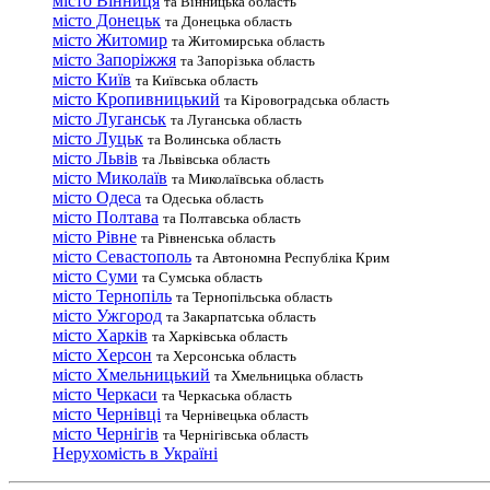
місто Вінниця
та Вінницька область
місто Донецьк
та Донецька область
місто Житомир
та Житомирська область
місто Запоріжжя
та Запорізька область
місто Київ
та Київська область
місто Кропивницький
та Кіровоградська область
місто Луганськ
та Луганська область
місто Луцьк
та Волинська область
місто Львів
та Львівська область
місто Миколаїв
та Миколаївська область
місто Одеса
та Одеська область
місто Полтава
та Полтавська область
місто Рівне
та Рівненська область
місто Севастополь
та Автономна Республіка Крим
місто Суми
та Сумська область
місто Тернопіль
та Тернопільська область
місто Ужгород
та Закарпатська область
місто Харків
та Харківська область
місто Херсон
та Херсонська область
місто Хмельницький
та Хмельницька область
місто Черкаси
та Черкаська область
місто Чернівці
та Чернівецька область
місто Чернігів
та Чернігівська область
Нерухомість в Україні