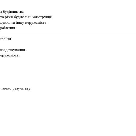
а будівництва
а різні будівельні конструкції
іщення та іншу нерухомість
доблення
України
 оподаткування
 нерухомості
 точно результату