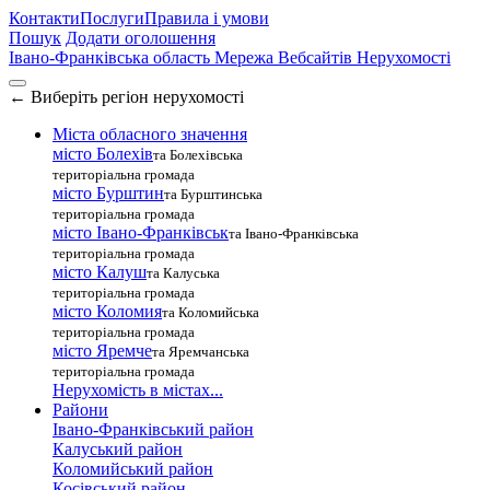
Контакти
Послуги
Правила і умови
Пошук
Додати оголошення
Івано-Франківська область
Мережа Вебсайтів Нерухомості
←
Виберіть регіон нерухомості
Міста обласного значення
місто Болехів
та Болехівська
територіальна громада
місто Бурштин
та Бурштинська
територіальна громада
місто Івано-Франківськ
та Івано-Франківська
територіальна громада
місто Калуш
та Калуська
територіальна громада
місто Коломия
та Коломийська
територіальна громада
місто Яремче
та Яремчанська
територіальна громада
Нерухомість в містах...
Райони
Івано-Франківський район
Калуський район
Коломийський район
Косівський район