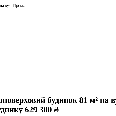
а вул. Гірська
оверховий будинок 81 м² на ву
будинку
629 300 ₴