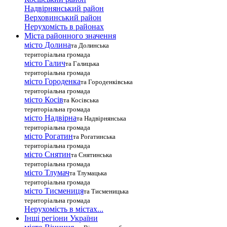
Надвірнянський район
Верховинський район
Нерухомість в районах
Міста районного значення
місто Долина
та Долинська
територіальна громада
місто Галич
та Галицька
територіальна громада
місто Городенка
та Городенківська
територіальна громада
місто Косів
та Косівська
територіальна громада
місто Надвірна
та Надвірнянська
територіальна громада
місто Рогатин
та Рогатинська
територіальна громада
місто Снятин
та Снятинська
територіальна громада
місто Тлумач
та Тлумацька
територіальна громада
місто Тисмениця
та Тисменицька
територіальна громада
Нерухомість в містах...
Інші регіони України