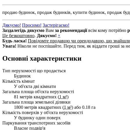
продаю будинок,
продаж будинків,
купити будинок,
продаж буд
Дякуємо!
Просимо!
Застерігаємо!
Заздалегідь дякуємо
Вам
за рекомендації
всім кому потрібно
р
Це безкоштовно
.
Дякуємо!
×
Будь ласка!
Повідомте продавцю чи орендодавцю, що знайшл
Увага!
Ніколи не поспішайте. Перед тим, як віддати гроші за не
Основні характеристики
Тип нерухомості що продається
Будинок
Кількість кімнат
У об'єкта дві кімнати
Загальна площа об'єкта нерухомості
81 метрів квадратних (
1 м²
)
Загальна площа земельної ділянки
1800 метрів квадратних (
1 м²
) або 0.18 га
Кількість поверхів у об'єкта нерухомості
У будинку один поверх
Паркування транспотрних засобів
Власне подвір'я