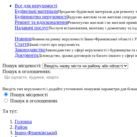
Все для нерухомості
Будівельні матеріали
Продаємо будівельні матеріали для ремонту т
Будівництво нерухомості
Будуємо житлові та не житлові споруди т
Ремонт та вдосконалення
Ремонтуємо житлові і не житлові прим
Надавачі послуг
Послуги встановлення, монтажу і демонтажу та оз
Новини
Новини на ринку нерухомості Івано-Франківської області і 
Статті
Цікаві статті про нерухомість
Законодавство
Законодавство у сфері нерухомості і будівництва та
Документи
Діловодство, зразки договорів та багато іншого у сфері
Пошук місцевості:
Пошук в оголошеннях:
Введіть тип нерухомості і додайте уточнюючі пошукові параметри для більш
Пошук місцевості
Пошук в оголошеннях
Ти тут:
Головна
Район
Івано-Франківський