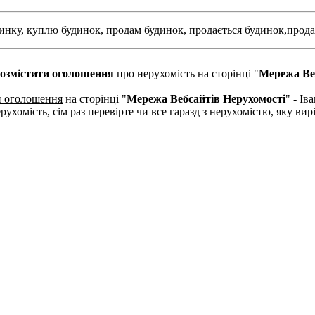
инку,
куплю будинок,
продам будинок,
продається будинок,
прода
озмістити оголошення
про нерухомість на сторінці "
Мережа Ве
и оголошення
на сторінці "
Мережа Вебсайтів Нерухомості
" - І
рухомість, сім раз перевірте чи все гаразд з нерухомістю, яку в