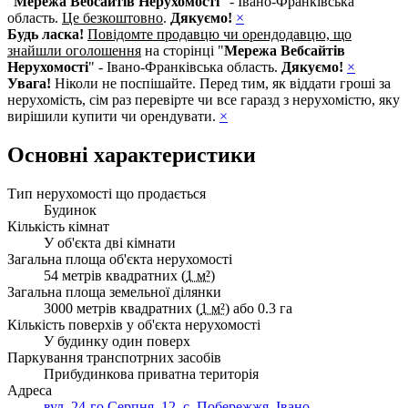
"
Мережа Вебсайтів Нерухомості
" - Івано-Франківська
область.
Це безкоштовно
.
Дякуємо!
×
Будь ласка!
Повідомте продавцю чи орендодавцю, що
знайшли оголошення
на сторінці "
Мережа Вебсайтів
Нерухомості
" - Івано-Франківська область.
Дякуємо!
×
Увага!
Ніколи не поспішайте. Перед тим, як віддати гроші за
нерухомість, сім раз перевірте чи все гаразд з нерухомістю, яку
вирішили купити чи орендувати.
×
Основні характеристики
Тип нерухомості що продається
Будинок
Кількість кімнат
У об'єкта дві кімнати
Загальна площа об'єкта нерухомості
54 метрів квадратних (
1 м²
)
Загальна площа земельної ділянки
3000 метрів квадратних (
1 м²
) або 0.3 га
Кількість поверхів у об'єкта нерухомості
У будинку один поверх
Паркування транспотрних засобів
Прибудинкова приватна територія
Адреса
вул. 24-го Серпня, 12, с. Побережжя, Івано-