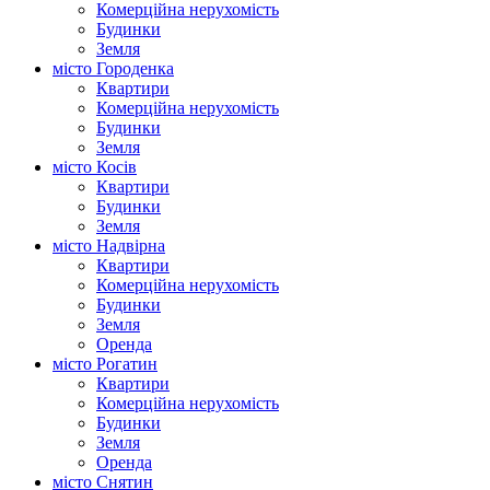
Комерційна нерухомість
Будинки
Земля
місто Городенка
Квартири
Комерційна нерухомість
Будинки
Земля
місто Косів
Квартири
Будинки
Земля
місто Надвірна
Квартири
Комерційна нерухомість
Будинки
Земля
Оренда
місто Рогатин
Квартири
Комерційна нерухомість
Будинки
Земля
Оренда
місто Снятин