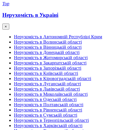
Top
Нерухомість в Україні
×
Нерухомість в Автономній Республіці Крим
Нерухомість в Волинській області
Нерухомість в Вінницькій області
Нерухомість в Донецькій області
Нерухомість в Житомирській області
Нерухомість в Закарпатській області
Нерухомість в Запорізькій області
Нерухомість в Київській області
Нерухомість в Кіровоградській області
Нерухомість в Луганській області
Нерухомість в Львівській області
Нерухомість в Миколаївській області
Нерухомість в Одеській області
Нерухомість в Полтавській області
Нерухомість в Рівненській області
Нерухомість в Сумській області
Нерухомість в Тернопільській області
Нерухомість в Харківській області