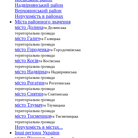
Надвірнянський район
Верховинський район
Нерухомість в районах
Міста районного значення
місто Долина
та Долинська
територіальна громада
місто Галич
та Галицька
територіальна громада
місто Городенка
та Городенківська
територіальна громада
місто Косів
та Косівська
територіальна громада
місто Надвірна
та Надвірнянська
територіальна громада
місто Рогатин
та Рогатинська
територіальна громада
місто Снятин
та Снятинська
територіальна громада
місто Тлумач
та Тлумацька
територіальна громада
місто Тисмениця
та Тисменицька
територіальна громада
Нерухомість в містах...
Інші регіони України