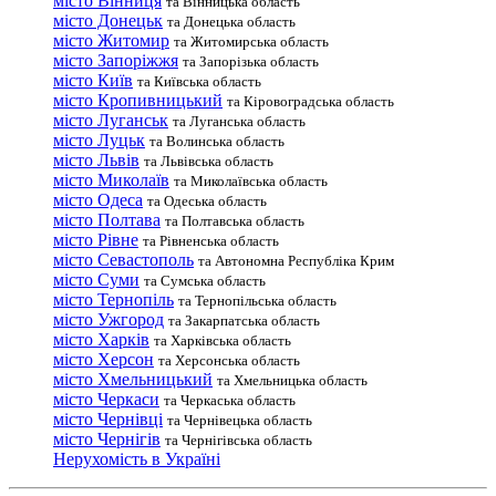
місто Вінниця
та Вінницька область
місто Донецьк
та Донецька область
місто Житомир
та Житомирська область
місто Запоріжжя
та Запорізька область
місто Київ
та Київська область
місто Кропивницький
та Кіровоградська область
місто Луганськ
та Луганська область
місто Луцьк
та Волинська область
місто Львів
та Львівська область
місто Миколаїв
та Миколаївська область
місто Одеса
та Одеська область
місто Полтава
та Полтавська область
місто Рівне
та Рівненська область
місто Севастополь
та Автономна Республіка Крим
місто Суми
та Сумська область
місто Тернопіль
та Тернопільська область
місто Ужгород
та Закарпатська область
місто Харків
та Харківська область
місто Херсон
та Херсонська область
місто Хмельницький
та Хмельницька область
місто Черкаси
та Черкаська область
місто Чернівці
та Чернівецька область
місто Чернігів
та Чернігівська область
Нерухомість в Україні