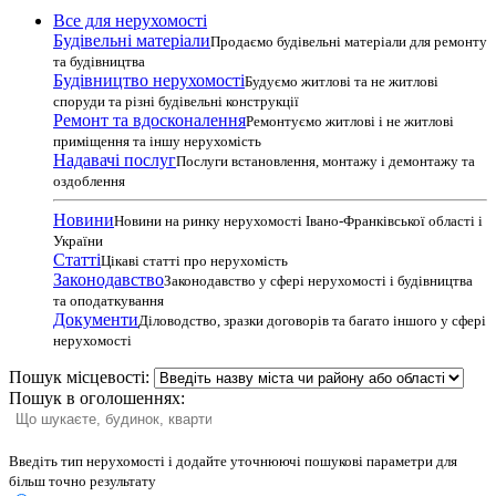
Все для нерухомості
Будівельні матеріали
Продаємо будівельні матеріали для ремонту
та будівництва
Будівництво нерухомості
Будуємо житлові та не житлові
споруди та різні будівельні конструкції
Ремонт та вдосконалення
Ремонтуємо житлові і не житлові
приміщення та іншу нерухомість
Надавачі послуг
Послуги встановлення, монтажу і демонтажу та
оздоблення
Новини
Новини на ринку нерухомості Івано-Франківської області і
України
Статті
Цікаві статті про нерухомість
Законодавство
Законодавство у сфері нерухомості і будівництва
та оподаткування
Документи
Діловодство, зразки договорів та багато іншого у сфері
нерухомості
Пошук місцевості:
Пошук в оголошеннях:
Введіть тип нерухомості і додайте уточнюючі пошукові параметри для
більш точно результату