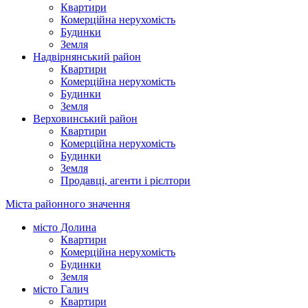
Квартири
Комерційна нерухомість
Будинки
Земля
Надвірнянський район
Квартири
Комерційна нерухомість
Будинки
Земля
Верховинський район
Квартири
Комерційна нерухомість
Будинки
Земля
Продавці, агенти і рієлтори
Міста районного значення
місто Долина
Квартири
Комерційна нерухомість
Будинки
Земля
місто Галич
Квартири