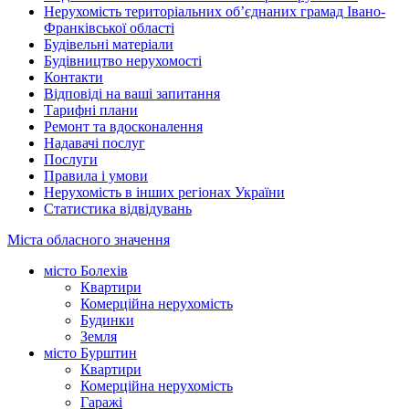
Нерухомість територіальних об’єднаних грамад Івано-
Франківської області
Будівельні матеріали
Будівництво нерухомості
Контакти
Відповіді на ваші запитання
Тарифні плани
Ремонт та вдосконалення
Надавачі послуг
Послуги
Правила і умови
Нерухомість в інших регіонах України
Статистика відвідувань
Міста обласного значення
місто Болехів
Квартири
Комерційна нерухомість
Будинки
Земля
місто Бурштин
Квартири
Комерційна нерухомість
Гаражі