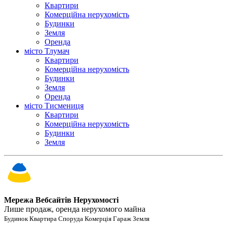
Квартири
Комерційна нерухомість
Будинки
Земля
Оренда
місто Тлумач
Квартири
Комерційна нерухомість
Будинки
Земля
Оренда
місто Тисмениця
Квартири
Комерційна нерухомість
Будинки
Земля
Мережа Вебсайтів Нерухомості
Лише продаж, оренда нерухомого майна
Будинок Квартира Споруда Комерція Гараж Земля