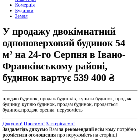
Комерція
Будинки
Земля
У продажу двокімнатний
одноповерховий будинок 54
м² на 24-го Cерпня в Івано-
Франківському районі,
будинок вартує
539 400 ₴
продаю будинок,
продаж будинків,
купити будинок,
продаж
будинку,
куплю будинок,
продам будинок,
продається
будинок,
продаж,
оренда,
нерухомість
Дякуємо!
Просимо!
Застерігаємо!
Заздалегідь дякуємо
Вам
за рекомендації
всім кому потрібно
розмістити оголошення
про нерухомість на сторінці