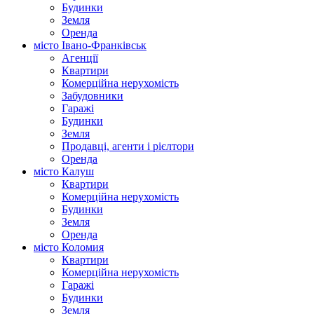
Будинки
Земля
Оренда
місто Івано-Франківськ
Агенції
Квартири
Комерційна нерухомість
Забудовники
Гаражі
Будинки
Земля
Продавці, агенти і рієлтори
Оренда
місто Калуш
Квартири
Комерційна нерухомість
Будинки
Земля
Оренда
місто Коломия
Квартири
Комерційна нерухомість
Гаражі
Будинки
Земля