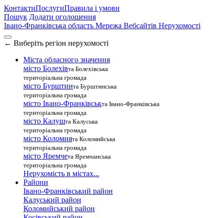
Контакти
Послуги
Правила і умови
Пошук
Додати оголошення
Івано-Франківська область
Мережа Вебсайтів Нерухомості
←
Виберіть регіон нерухомості
Міста обласного значення
місто Болехів
та Болехівська
територіальна громада
місто Бурштин
та Бурштинська
територіальна громада
місто Івано-Франківськ
та Івано-Франківська
територіальна громада
місто Калуш
та Калуська
територіальна громада
місто Коломия
та Коломийська
територіальна громада
місто Яремче
та Яремчанська
територіальна громада
Нерухомість в містах...
Райони
Івано-Франківський район
Калуський район
Коломийський район
Косівський район