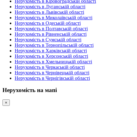
Нерухомість в Кіровоградській області
Нерухомість в Луганській області
Нерухомість в Львівській області
Нерухомість в Миколаївській області
Нерухомість в Одеській області
Нерухомість в Полтавській області
Нерухомість в Рівненській області
Нерухомість в Сумській області
Нерухомість в Тернопільській області
Нерухомість в Харківській області
Нерухомість в Херсонській області
Нерухомість в Хмельницькій області
Нерухомість в Черкаській області
Нерухомість в Чернівецькій області
Нерухомість в Чернігівській області
Нерухомість на мапі
×