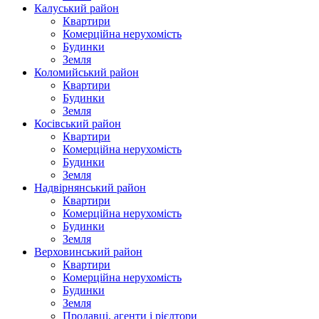
Калуський район
Квартири
Комерційна нерухомість
Будинки
Земля
Коломийський район
Квартири
Будинки
Земля
Косівський район
Квартири
Комерційна нерухомість
Будинки
Земля
Надвірнянський район
Квартири
Комерційна нерухомість
Будинки
Земля
Верховинський район
Квартири
Комерційна нерухомість
Будинки
Земля
Продавці, агенти і рієлтори