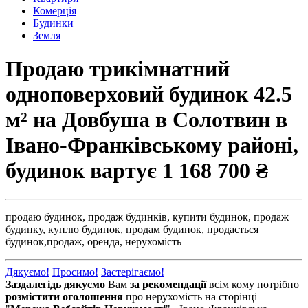
Комерція
Будинки
Земля
Продаю трикімнатний
одноповерховий будинок 42.5
м² на Довбуша в Солотвин в
Івано-Франківському районі,
будинок вартує
1 168 700 ₴
продаю будинок,
продаж будинків,
купити будинок,
продаж
будинку,
куплю будинок,
продам будинок,
продається
будинок,
продаж,
оренда,
нерухомість
Дякуємо!
Просимо!
Застерігаємо!
Заздалегідь дякуємо
Вам
за рекомендації
всім кому потрібно
розмістити оголошення
про нерухомість на сторінці