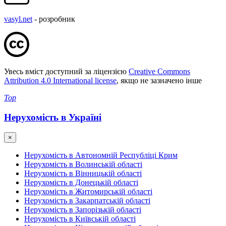
vasyl.net
- розробник
Увесь вміст доступний за ліцензією
Creative Commons
Attribution 4.0 International license
, якщо не зазначено інше
Top
Нерухомість в Україні
×
Нерухомість в Автономній Республіці Крим
Нерухомість в Волинській області
Нерухомість в Вінницькій області
Нерухомість в Донецькій області
Нерухомість в Житомирській області
Нерухомість в Закарпатській області
Нерухомість в Запорізькій області
Нерухомість в Київській області