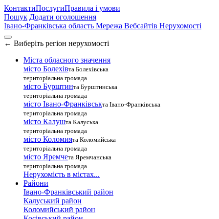
Контакти
Послуги
Правила і умови
Пошук
Додати оголошення
Івано-Франківська область
Мережа Вебсайтів Нерухомості
←
Виберіть регіон нерухомості
Міста обласного значення
місто Болехів
та Болехівська
територіальна громада
місто Бурштин
та Бурштинська
територіальна громада
місто Івано-Франківськ
та Івано-Франківська
територіальна громада
місто Калуш
та Калуська
територіальна громада
місто Коломия
та Коломийська
територіальна громада
місто Яремче
та Яремчанська
територіальна громада
Нерухомість в містах...
Райони
Івано-Франківський район
Калуський район
Коломийський район
Косівський район