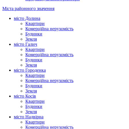
Міста районного значення
місто Долина
Квартири
Комерційна нерухомість
Будинки
Земля
місто Галич
Квартири
Комерційна нерухомість
Будинки
Земля
місто Городенка
Квартири
Комерційна нерухомість
Будинки
Земля
місто Косів
Квартири
Будинки
Земля
місто Надвірна
Квартири
Комерційна нерухомість