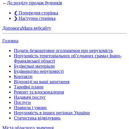
←
До розділу продаж будинків
❮
Попередня сторінка
❯
Наступна сторінка
Допомога
Мапа вебсайту
Головна
Подати безкоштовне оголошення про нерухомість
Нерухомість територіальних об’єднаних грамад Івано-
Франківської області
Будівельні матеріали
Будівництво нерухомості
Контакти
Відповіді на ваші запитання
Тарифні плани
Ремонт та вдосконалення
Надавачі послуг
Послуги
Правила і умови
Нерухомість в інших регіонах України
Статистика відвідувань
Міста обласного значення