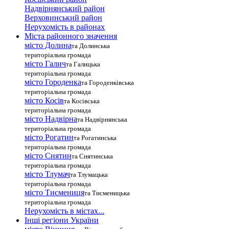
Надвірнянський район
Верховинський район
Нерухомість в районах
Міста районного значення
місто Долина
та Долинська
територіальна громада
місто Галич
та Галицька
територіальна громада
місто Городенка
та Городенківська
територіальна громада
місто Косів
та Косівська
територіальна громада
місто Надвірна
та Надвірнянська
територіальна громада
місто Рогатин
та Рогатинська
територіальна громада
місто Снятин
та Снятинська
територіальна громада
місто Тлумач
та Тлумацька
територіальна громада
місто Тисмениця
та Тисменицька
територіальна громада
Нерухомість в містах...
Інші регіони України