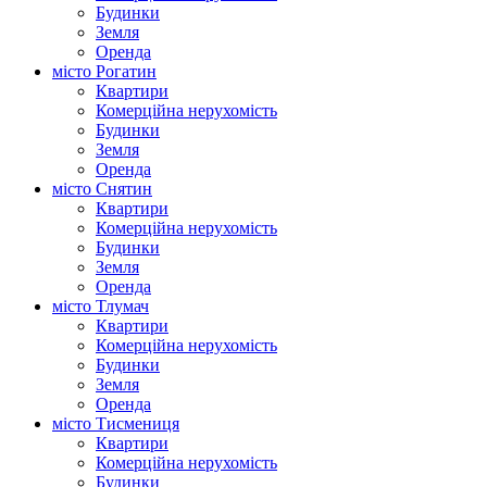
Будинки
Земля
Оренда
місто Рогатин
Квартири
Комерційна нерухомість
Будинки
Земля
Оренда
місто Снятин
Квартири
Комерційна нерухомість
Будинки
Земля
Оренда
місто Тлумач
Квартири
Комерційна нерухомість
Будинки
Земля
Оренда
місто Тисмениця
Квартири
Комерційна нерухомість
Будинки