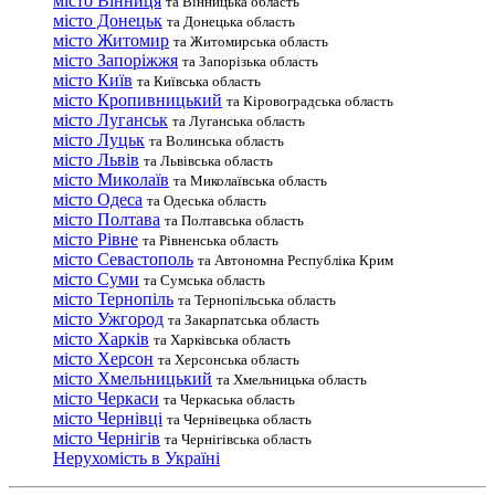
місто Вінниця
та Вінницька область
місто Донецьк
та Донецька область
місто Житомир
та Житомирська область
місто Запоріжжя
та Запорізька область
місто Київ
та Київська область
місто Кропивницький
та Кіровоградська область
місто Луганськ
та Луганська область
місто Луцьк
та Волинська область
місто Львів
та Львівська область
місто Миколаїв
та Миколаївська область
місто Одеса
та Одеська область
місто Полтава
та Полтавська область
місто Рівне
та Рівненська область
місто Севастополь
та Автономна Республіка Крим
місто Суми
та Сумська область
місто Тернопіль
та Тернопільська область
місто Ужгород
та Закарпатська область
місто Харків
та Харківська область
місто Херсон
та Херсонська область
місто Хмельницький
та Хмельницька область
місто Черкаси
та Черкаська область
місто Чернівці
та Чернівецька область
місто Чернігів
та Чернігівська область
Нерухомість в Україні