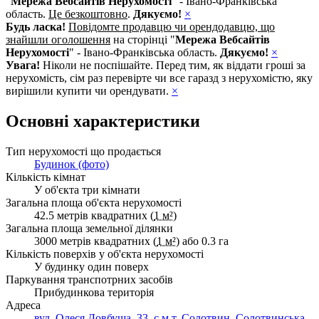
"
Мережа Вебсайтів Нерухомості
" - Івано-Франківська
область.
Це безкоштовно
.
Дякуємо!
×
Будь ласка!
Повідомте продавцю чи орендодавцю, що
знайшли оголошення
на сторінці "
Мережа Вебсайтів
Нерухомості
" - Івано-Франківська область.
Дякуємо!
×
Увага!
Ніколи не поспішайте. Перед тим, як віддати гроші за
нерухомість, сім раз перевірте чи все гаразд з нерухомістю, яку
вирішили купити чи орендувати.
×
Основні характеристики
Тип нерухомості що продається
Будинок (фото)
Кількість кімнат
У об'єкта три кімнати
Загальна площа об'єкта нерухомості
42.5 метрів квадратних (
1 м²
)
Загальна площа земельної ділянки
3000 метрів квадратних (
1 м²
) або 0.3 га
Кількість поверхів у об'єкта нерухомості
У будинку один поверх
Паркування транспотрних засобів
Прибудинкова територія
Адреса
вул. Олеся Довбуша, 33, с.м.т. Солотвин, Солотвинська