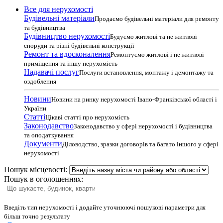
Все для нерухомості
Будівельні матеріали
Продаємо будівельні матеріали для ремонту
та будівництва
Будівництво нерухомості
Будуємо житлові та не житлові
споруди та різні будівельні конструкції
Ремонт та вдосконалення
Ремонтуємо житлові і не житлові
приміщення та іншу нерухомість
Надавачі послуг
Послуги встановлення, монтажу і демонтажу та
оздоблення
Новини
Новини на ринку нерухомості Івано-Франківської області і
України
Статті
Цікаві статті про нерухомість
Законодавство
Законодавство у сфері нерухомості і будівництва
та оподаткування
Документи
Діловодство, зразки договорів та багато іншого у сфері
нерухомості
Пошук місцевості:
Пошук в оголошеннях:
Введіть тип нерухомості і додайте уточнюючі пошукові параметри для
більш точно результату