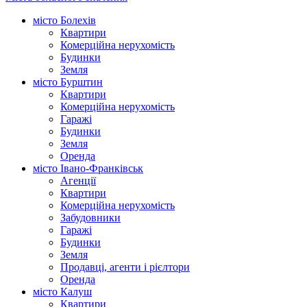
місто Болехів
Квартири
Комерційна нерухомість
Будинки
Земля
місто Бурштин
Квартири
Комерційна нерухомість
Гаражі
Будинки
Земля
Оренда
місто Івано-Франківськ
Агенції
Квартири
Комерційна нерухомість
Забудовники
Гаражі
Будинки
Земля
Продавці, агенти і рієлтори
Оренда
місто Калуш
Квартири