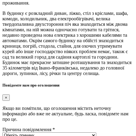
проживання.
В будинку є розкладний диван, ліжко, стіл з кріслами, шафа,
комоди, холодильник, два електрообігрівачі, велика
твердопаливна двухстороння піч яка знаходиться між двома
кімнатами, на ній можна одночасно готувати та грітися,
недавно проведена нова електрика з хорошими кабелями та
автоматами. Окрім самого будинку на обійсті знаходиться
криниця, погріб, стодола, стайня, для охочих утримувати
курей або інше господарство ніяких проблем немає, також є
сад та великий город для садіння картоплі та городини.
Будинок має прекрасне затишне розташування та знаходиться
35 кілометрів від Івано-Франківська, недалеко до головної
дороги, зупинки, лісу, річки та центру селища.
Повідомте нам про оголошення
×
Якщо ви помітили, що оголошення містить неточну
інформацію або вже не актуальне, будь ласка, повідомте нам
про це.
Причина повідомлення
*